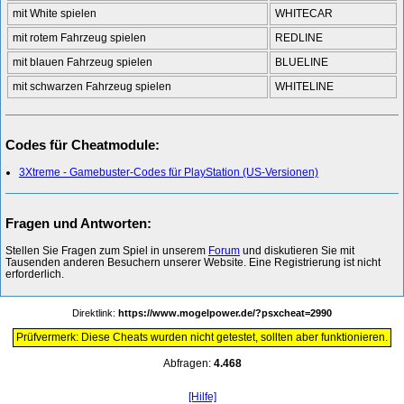
mit White spielen
WHITECAR
mit rotem Fahrzeug spielen
REDLINE
mit blauen Fahrzeug spielen
BLUELINE
mit schwarzen Fahrzeug spielen
WHITELINE
Codes für Cheatmodule:
3Xtreme - Gamebuster-Codes für PlayStation (US-Versionen)
Fragen und Antworten:
Stellen Sie Fragen zum Spiel in unserem
Forum
und diskutieren Sie mit
Tausenden anderen Besuchern unserer Website. Eine Registrierung ist nicht
erforderlich.
Direktlink:
https://www.mogelpower.de/?psxcheat=2990
Prüfvermerk: Diese Cheats wurden nicht getestet, sollten aber funktionieren.
Abfragen:
4.468
[Hilfe]