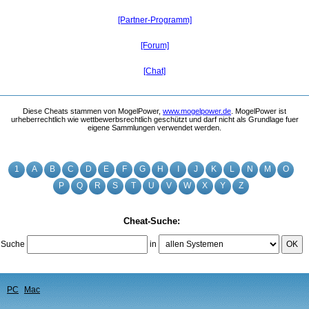
[Partner-Programm]
[Forum]
[Chat]
Diese Cheats stammen von MogelPower,
www.mogelpower.de
. MogelPower ist
urheberrechtlich wie wettbewerbsrechtlich geschützt und darf nicht als Grundlage fuer
eigene Sammlungen verwendet werden.
1
A
B
C
D
E
F
G
H
I
J
K
L
N
M
O
P
Q
R
S
T
U
V
W
X
Y
Z
Cheat-Suche:
Suche
in
OK
PC
Mac