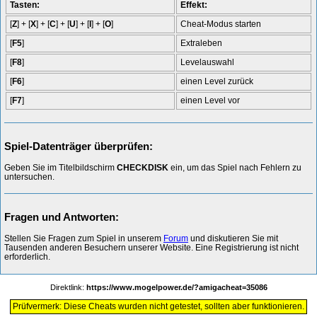
Tasten:
Effekt:
[
Z
] + [
X
] + [
C
] + [
U
] + [
I
] + [
O
]
Cheat-Modus starten
[
F5
]
Extraleben
[
F8
]
Levelauswahl
[
F6
]
einen Level zurück
[
F7
]
einen Level vor
Spiel-Datenträger überprüfen:
Geben Sie im Titelbildschirm
CHECKDISK
ein, um das Spiel nach Fehlern zu
untersuchen.
Fragen und Antworten:
Stellen Sie Fragen zum Spiel in unserem
Forum
und diskutieren Sie mit
Tausenden anderen Besuchern unserer Website. Eine Registrierung ist nicht
erforderlich.
Direktlink:
https://www.mogelpower.de/?amigacheat=35086
Prüfvermerk: Diese Cheats wurden nicht getestet, sollten aber funktionieren.