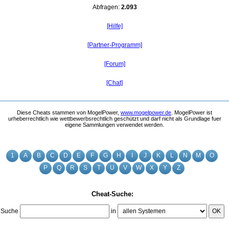
Abfragen:
2.093
[Hilfe]
[Partner-Programm]
[Forum]
[Chat]
Diese Cheats stammen von MogelPower,
www.mogelpower.de
. MogelPower ist
urheberrechtlich wie wettbewerbsrechtlich geschützt und darf nicht als Grundlage fuer
eigene Sammlungen verwendet werden.
1
A
B
C
D
E
F
G
H
I
J
K
L
N
M
O
P
Q
R
S
T
U
V
W
X
Y
Z
Cheat-Suche:
Suche
in
OK