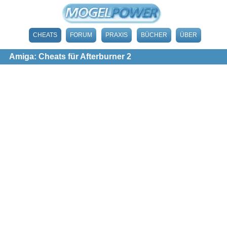
CHEATS
FORUM
PRAXIS
BÜCHER
ÜBER
Amiga: Cheats für Afterburner 2