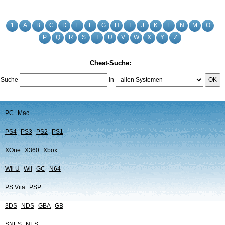
1
A
B
C
D
E
F
G
H
I
J
K
L
N
M
O
P
Q
R
S
T
U
V
W
X
Y
Z
Cheat-Suche:
Suche
in
OK
PC
Mac
PS4
PS3
PS2
PS1
XOne
X360
Xbox
Wii U
Wii
GC
N64
PS Vita
PSP
3DS
NDS
GBA
GB
SNES
NES