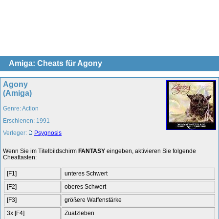
Amiga: Cheats für Agony
Agony
(Amiga)
Genre: Action
Erschienen: 1991
Verleger:
Psygnosis
Wenn Sie im Titelbildschirm
FANTASY
eingeben, aktivieren Sie folgende
Cheattasten:
[F1]
unteres Schwert
[F2]
oberes Schwert
[F3]
größere Waffenstärke
3x [F4]
Zuatzleben