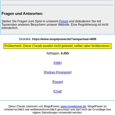
Fragen und Antworten:
Stellen Sie Fragen zum Spiel in unserem
Forum
und diskutieren Sie mit
Tausenden anderen Besuchern unserer Website. Eine Registrierung ist nicht
erforderlich.
Direktlink:
https://www.mogelpower.de/?amigacheat=4699
Prüfvermerk: Diese Cheats wurden nicht getestet, sollten aber funktionieren.
Abfragen:
4.455
[Hilfe]
[Partner-Programm]
[Forum]
[Chat]
Diese Cheats stammen von MogelPower,
www.mogelpower.de
. MogelPower ist
urheberrechtlich wie wettbewerbsrechtlich geschützt und darf nicht als Grundlage fuer
eigene Sammlungen verwendet werden.