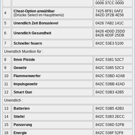
0006 37CC 0000
Cheat-Option anwählbar
7425 8F91 0AF2
4
(Drücke Select im Hauptmenü)
842D 2F2B 4E56
5
Unendlich Zeit Bonuslevel
0426 7AB2 141C
8426 4D0D 25DD
6
Unendlich Gesundheit
8426 4D0F 25DB
7
Schneller feuern
842C 53E3 5100
Unendlich Munition für :
8
9mm Pistole
842C 5381 52C7
9
Gewehr
842C 5385 52C3
10
Flammenwerfer
842C 53BD 42AB
11
Impulsgewehr
842C 53BB 42AD
12
Smart Gun
842C 53B3 42B5
Unendlich :
13
Batterien
842C 53B5 42B3
14
Stiefel
842C 5383 2ECC
15
Panzerung
842C 538D 52FB
16
Energie
842C 538F 52F9