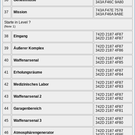
343A F46C 9A80
743A F47E 7578
37
Mission
343A F46A 9A8E
Starte in Level ?
(Note 1)
742D 2187 4F87
38
Eingang
342D 2187 4F87
742D 2187 4F87
39
Äußerer Komplex
342D 2187 4F86
742D 2187 4F87
40
Waffenarsenal
342D 2187 4F85
742D 2187 4F87
41
Erholungsräume
342D 2187 4F84
742D 2187 4F87
42
Medizinisches Labor
342D 2187 4F83
742D 2187 4F87
43
Waffenarsenal 2
342D 2187 4F82
742D 2187 4F87
44
Garagenbereich
342D 2187 4F81
742D 2187 4F87
45
Waffenarsenal 3
342D 2187 4F80
742D 2187 4F87
46
Atmosphärengenerator
342D 2187 4F8F