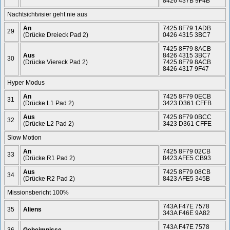
8426 437B 9F4B
Nachtsichtvisier geht nie aus
An
7425 8F79 1ADB
29
(Drücke Dreieck Pad 2)
0426 4315 3BC7
7425 8F79 8ACB
Aus
8426 4315 3BC7
30
(Drücke Viereck Pad 2)
7425 8F79 8ACB
8426 4317 9F47
Hyper Modus
An
7425 8F79 0ECB
31
(Drücke L1 Pad 2)
3423 D361 CFFB
Aus
7425 8F79 0BCC
32
(Drücke L2 Pad 2)
3423 D361 CFFE
Slow Motion
An
7425 8F79 02CB
33
(Drücke R1 Pad 2)
8423 AFE5 CB93
Aus
7425 8F79 08CB
34
(Drücke R2 Pad 2)
8423 AFE5 345B
Missionsbericht 100%
743A F47E 7578
35
Aliens
343A F46E 9A82
743A F47E 7578
36
Geheimnisse