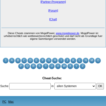
[Partner-Programm]
[Forum]
[Chat]
Diese Cheats stammen von MogelPower,
www.mogelpower.de
. MogelPower ist
urheberrechtlich wie wettbewerbsrechtlich geschützt und darf nicht als Grundlage fuer
eigene Sammlungen verwendet werden.
1
A
B
C
D
E
F
G
H
I
J
K
L
N
M
O
P
Q
R
S
T
U
V
W
X
Y
Z
Cheat-Suche:
Suche
in
OK
PC
Mac