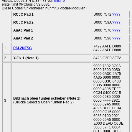
AnAcs, Codes 3, 4 & 38 - 73 von
misfire
erstellt mit XPClassic V2.0081
Diese Codes funktionieren nur mit XPloder-Modulen !
RCJC Pad 1
D000 7572
????
RCJC Pad 2
D000 759A
????
AnAc Pad 1
D000 7570
????
AnAc Pad 2
D000 7598
????
7422 AAFE D889
1
PAL2NTSC
8422 AAFE D888
2
Y-Fix 1 (Note 1)
8423 C2E0 AE7A
9000 7802 3C0A
5000 7800 0050
0000 0A3C 9A75
4A35 0000 0000
0600 0B3C 0438
6B35 0000 0000
0000 4895 EEFF
0C34 0400 0C15
0000 6985 0000
Bild nach oben / unten schieben (Note 1)
3
0000 FFFF 2921
(Drücke Select & Oben / Unten Pad 2)
0000 69A5 0000
4895 BEFF 0C34
0300 0C15 0000
6985 0100 2921
0000 69A5 0800
E003 DEAD C0DE
5006 37FC 0004
001E 000C BEEF