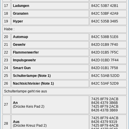
17
Ladungen
842C 53B7 42B1
18
Granaten
842C 53BF 42A9
19
Hyper
842C 535B 3485
Habe :
20
Automap
842C 538B 51E6
21
Gewehr
842D 01B9 7F40
22
Flammenwerfer
842D 01B5 7F5C
23
Impulsgewehr
842D 01BD 7F44
24
Smart Gun
842D 01B1 7F58
25
Schulterlampe (Note 1)
842C 53AB 52DD
26
Nachtsichtvisier (Note 1)
842C 53AF 52D9
Schulterlampe geht nie aus
7425 8F79 2ACB
An
8426 4379 3B6B
27
(Drücke Keis Pad 2)
7425 8F79 2ACB
8426 437B 3B69
7425 8F79 4ACB
Aus
8426 4379 9319
28
(Drücke Kreuz Pad 2)
7425 8F79 4ACB