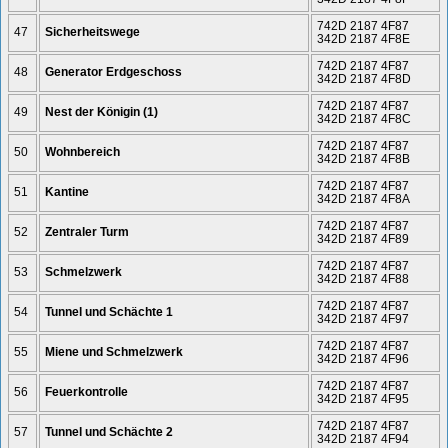
742D 2187 4F87
47
Sicherheitswege
342D 2187 4F8E
742D 2187 4F87
48
Generator Erdgeschoss
342D 2187 4F8D
742D 2187 4F87
49
Nest der Königin (1)
342D 2187 4F8C
742D 2187 4F87
50
Wohnbereich
342D 2187 4F8B
742D 2187 4F87
51
Kantine
342D 2187 4F8A
742D 2187 4F87
52
Zentraler Turm
342D 2187 4F89
742D 2187 4F87
53
Schmelzwerk
342D 2187 4F88
742D 2187 4F87
54
Tunnel und Schächte 1
342D 2187 4F97
742D 2187 4F87
55
Miene und Schmelzwerk
342D 2187 4F96
742D 2187 4F87
56
Feuerkontrolle
342D 2187 4F95
742D 2187 4F87
57
Tunnel und Schächte 2
342D 2187 4F94