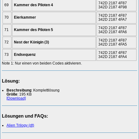
742D 2187 4F87
69
Kammer des Piloten 4
342D 2187 4F98
742D 2187 4F87
70
Eierkammer
342D 2187 4FA7
742D 2187 4F87
71
Kammer des Piloten 5
342D 2187 4FA6
742D 2187 4F87
72
Nest der Königin (3)
342D 2187 4FA5
742D 2187 4F87
73
Endsequenz
342D 2187 4FA4
Note 1: Nur einen von beiden Codes aktivieren.
Lösung:
Beschreibung
: Komplettlösung
Größe
: 195 KB
[Download]
Lösungen und FAQs:
Alien Trilogy (dt)