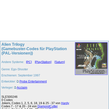
Alien Trilogy
(Gamebuster-Codes für PlayStation
(PAL-Versionen))
Andere Systeme:
[PC]
[PlayStation]
[Saturn]
Genre: Ego-Shooter
Erschienen: September 1997
Entwickler:
Probe Entertainment
Verleger:
Acclaim
SLES00246
0 Codes
Jokers, Codes 1, 2, 5, 6, 18, 19 & 25 - 37 von
Hardy
Codes 7 - 17 & 20 - 24 von
DiamondCutter