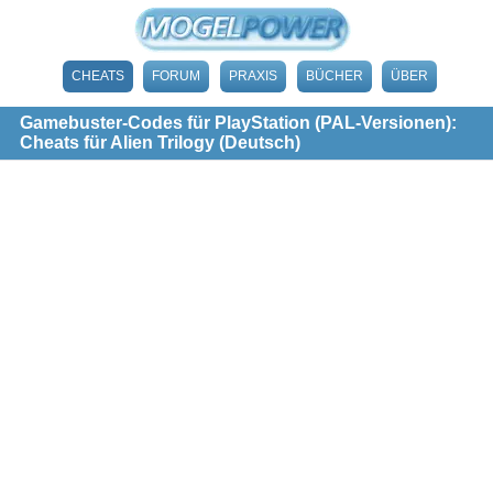
CHEATS
FORUM
PRAXIS
BÜCHER
ÜBER
Gamebuster-Codes für PlayStation (PAL-Versionen):
Cheats für Alien Trilogy (Deutsch)