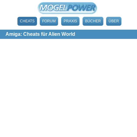
CHEATS
FORUM
PRAXIS
BÜCHER
ÜBER
Amiga: Cheats für Alien World