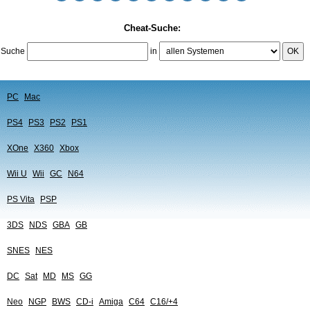
Cheat-Suche:
Suche
in
OK
PC
Mac
PS4
PS3
PS2
PS1
XOne
X360
Xbox
Wii U
Wii
GC
N64
PS Vita
PSP
3DS
NDS
GBA
GB
SNES
NES
DC
Sat
MD
MS
GG
Neo
NGP
BWS
CD-i
Amiga
C64
C16/+4