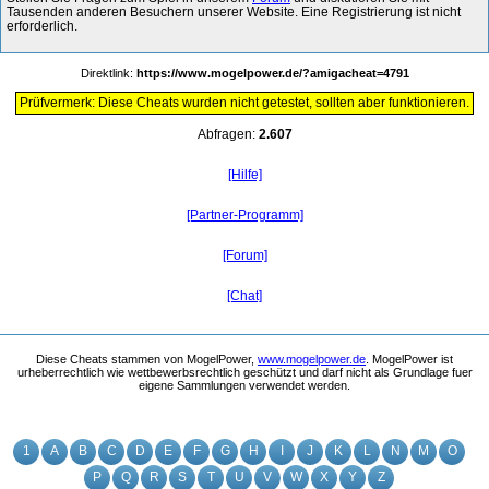
Tausenden anderen Besuchern unserer Website. Eine Registrierung ist nicht
erforderlich.
Direktlink:
https://www.mogelpower.de/?amigacheat=4791
Prüfvermerk: Diese Cheats wurden nicht getestet, sollten aber funktionieren.
Abfragen:
2.607
[Hilfe]
[Partner-Programm]
[Forum]
[Chat]
Diese Cheats stammen von MogelPower,
www.mogelpower.de
. MogelPower ist
urheberrechtlich wie wettbewerbsrechtlich geschützt und darf nicht als Grundlage fuer
eigene Sammlungen verwendet werden.
1
A
B
C
D
E
F
G
H
I
J
K
L
N
M
O
P
Q
R
S
T
U
V
W
X
Y
Z