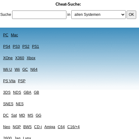
Cheat-Suche:
Suche
in
OK
PC
Mac
PS4
PS3
PS2
PS1
XOne
X360
Xbox
Wii U
Wii
GC
N64
PS Vita
PSP
3DS
NDS
GBA
GB
SNES
NES
DC
Sat
MD
MS
GG
Neo
NGP
BWS
CD-i
Amiga
C64
C16/+4
2600
Jag
Lynx