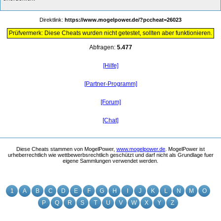
Direktlink:
https://www.mogelpower.de/?pccheat=26023
Prüfvermerk: Diese Cheats wurden nicht getestet, sollten aber funktionieren.
Abfragen:
5.477
[Hilfe]
[Partner-Programm]
[Forum]
[Chat]
Diese Cheats stammen von MogelPower,
www.mogelpower.de
. MogelPower ist
urheberrechtlich wie wettbewerbsrechtlich geschützt und darf nicht als Grundlage fuer
eigene Sammlungen verwendet werden.
1
A
B
C
D
E
F
G
H
I
J
K
L
N
M
O
P
Q
R
S
T
U
V
W
X
Y
Z