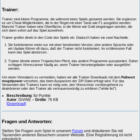
Trainer:
Trainer sind kleine Programme, die während eines Spiels gestartet werden. Sie ergänzen
es um Cheat-Möglichkeiten, die in der Regel mit einer Taste wie F1 ausgelöst werden.
Manche Trainer haben eine Oberfläche, in die Werte wie Gold eingetragen werden, die
sich dann sofort auf das Spiel auswirken.
Trainer greifen direkt in den Code des Spiels ein. Dadurch haben sie zwei Nachteile.
Sie funktionieren meist nur mit einer bestimmten Version; eine andere Sprache oder
ein Update führen oft dazu, daß der Trainer nicht funktioniert. Im schlimmsten Fall
kann das Spiel abstürzen.
Trainer ähneln einem Trojanischen Pferd, das andere Programme ausspioniert. Daher
schlagen Virenscanner häufig an, wenn Trainer heruntergeladen oder ausgeführt
werden.
Um einen Virenalarm zu vermeiden, haben wir alle Trainer-Downloads mit dem
Paßwort
mogelpower
versehen, das beim Auspacken der ZIP-Datei erfragt wird. Für das
Verwenden des Trainers kann es nötig sein, den Virenschutz vorübergehend zu
deaktivieren oder den Trainer als vertrauenswürdig zu erklären ("white list").
Beschreibung
: für Punkte
Autor
: DiViNE –
Größe
: 76 KB
[Download]
Fragen und Antworten:
Stellen Sie Fragen zum Spiel in unserem
Forum
und diskutieren Sie mit
Tausenden anderen Besuchern unserer Website. Eine Registrierung ist nicht
erforderlich.