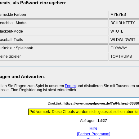
eats, als Paßwort einzugeben:
errückte Farben
MYEYES
eachball-Modus
BCHBLKTPTY
lackout-Mode
WTOTL
aseball-Trails
WLDWLDWST
urück zur Spielbank
FLYAWAY
leine Spieler
TOMTHUMB
agen und Antworten:
ellen Sie Fragen zum Spiel in unserem
Forum
und diskutieren Sie mit Tausenden 
site. Eine Registrierung ist nicht erforderlich.
Direktlink:
https://www.mogelpower.de/?n64cheat=33580
Prüfvermerk: Diese Cheats wurden nicht getestet, sollten aber fun
Abfragen:
1.627
[Hilfe]
[Partner-Programm]