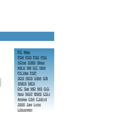
PC
Mac
PS4
PS3
PS2
PS1
XOne
X360
Xbox
Wii U
Wii
GC
N64
PS Vita
PSP
3DS
NDS
GBA
GB
SNES
NES
DC
Sat
MD
MS
GG
Neo
NGP
BWS
CD-i
Amiga
C64
C16/+4
2600
Jag
Lynx
Lösungen