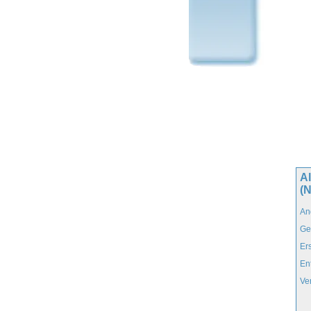
Al
(N
An
Ge
Er
En
Ve