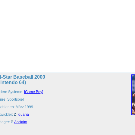
l-Star Baseball 2000
intendo 64)
dere Systeme:
[Game Boy]
nre: Sportspiel
schienen: März 1999
twickler:
Iguana
rleger:
Acclaim