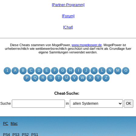
[Partner-Programm]
[Forum]
[Chat]
Diese Cheats stammen von MogelPower,
www.mogelpower.de
. MogelPower ist
urheberrechtlich wie wettbewerbsrechtlich geschützt und darf nicht als Grundlage fuer
eigene Sammlungen verwendet werden.
1
A
B
C
D
E
F
G
H
I
J
K
L
N
M
O
P
Q
R
S
T
U
V
W
X
Y
Z
Cheat-Suche:
Suche
in
OK
PC
Mac
PS4
PS3
PS2
PS1