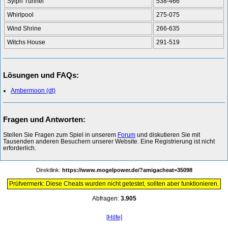
Sylph Tunnel
538-466
Whirlpool
275-075
Wind Shrine
266-635
Witchs House
291-519
Lösungen und FAQs:
Ambermoon (dt)
Fragen und Antworten:
Stellen Sie Fragen zum Spiel in unserem
Forum
und diskutieren Sie mit
Tausenden anderen Besuchern unserer Website. Eine Registrierung ist nicht
erforderlich.
Direktlink:
https://www.mogelpower.de/?amigacheat=35098
Prüfvermerk: Diese Cheats wurden nicht getestet, sollten aber funktionieren.
Abfragen:
3.905
[Hilfe]