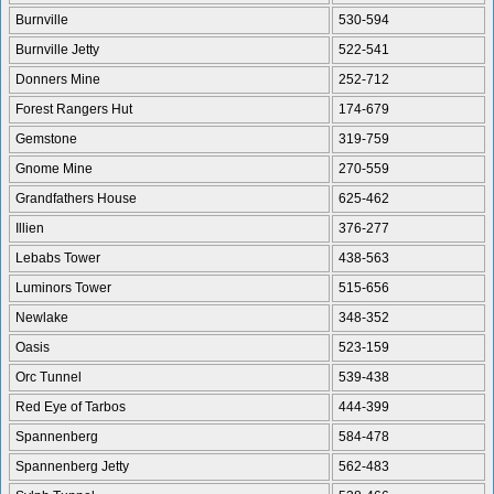
Burnville
530-594
Burnville Jetty
522-541
Donners Mine
252-712
Forest Rangers Hut
174-679
Gemstone
319-759
Gnome Mine
270-559
Grandfathers House
625-462
Illien
376-277
Lebabs Tower
438-563
Luminors Tower
515-656
Newlake
348-352
Oasis
523-159
Orc Tunnel
539-438
Red Eye of Tarbos
444-399
Spannenberg
584-478
Spannenberg Jetty
562-483