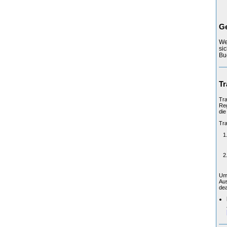
Ge
We
si
Bu
Tr
Tra
Reg
die
Tra
Um 
Aus
dea