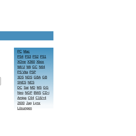
PC
Mac
PS4
PS3
PS2
PS1
XOne
X360
Xbox
Wii U
Wii
GC
N64
PS Vita
PSP
3DS
NDS
GBA
GB
SNES
NES
DC
Sat
MD
MS
GG
Neo
NGP
BWS
CD-i
Amiga
C64
C16/+4
2600
Jag
Lynx
Lösungen