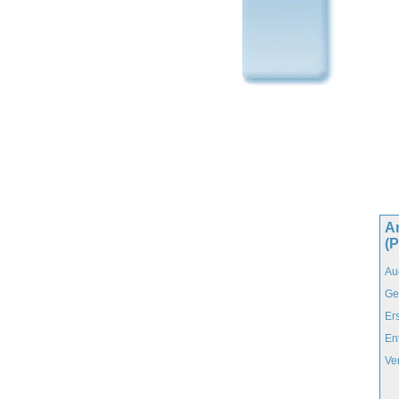
A
(
Au
Ge
Er
En
Ve