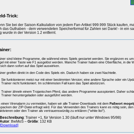
ld-Trick:
nn Sie bei der Saison-Kalkulation von jedem Fan-Artikel 999.999 Stück kaufen, m
ch das Guthaben - dem verwendeten Speicherformat für Zahlen sei Dank! - in ein sa
g wurde in der Version 1.2 entfernt.
ainer:
iner sind kleine Programme, die während eines Spiels gestartet werden. Sie ergänzen es um 
el mit einer Taste wie F1 ausgelöst werden. Manche Trainer haben eine Oberfläche, in die 
 sich dann sofort auf das Spiel auswirken.
iner greifen direkt in den Code des Spiels ein. Dadurch haben sie zwei Nachteile.
Sie funktionieren meist nur mit einer bestimmten Version; eine andere Sprache oder ein Upd
Trainer nicht funktioniert. Im schlimmsten Fall kann das Spiel abstürzen.
Trainer ähneln einem Trojanischen Pferd, das andere Programme ausspioniert. Daher schl
Trainer heruntergeladen oder ausgeführt werden.
einen Virenalarm zu vermeiden, haben wir alle Trainer-Downloads mit dem
Paßwort mogel
packen der ZIP-Datei erfragt wird. Für das Verwenden des Trainers kann es nötig sein, de
ktivieren oder den Trainer als vertrauenswürdig zu erklären ("white list").
Beschreibung
: Trainer +1, für Version 1.30 (läuft nur unter Windows 95/98)
Autor
: theMoS –
Größe
: 132 KB
[Download]