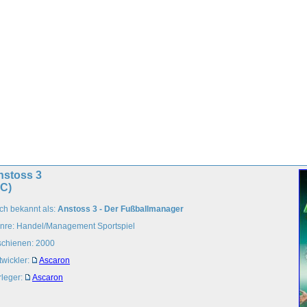
nstoss 3
PC)
ch bekannt als:
Anstoss 3 - Der Fußballmanager
nre: Handel/Management Sportspiel
schienen: 2000
twickler:
Ascaron
rleger:
Ascaron