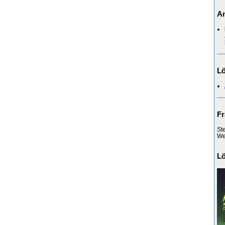
An
L
Fr
St
Web
L