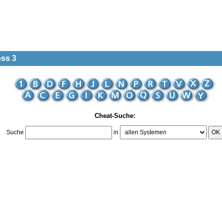
oss 3
Cheat-Suche:
Suche
in
OK