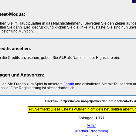
heat-Modus:
hen Sie im Hauptquartier in das Nachrichtenmenü. Bewegen Sie den Zeiger auf d
lten Sie dann [
Esc
] gedrückt und klicken Sie die linke Maustaste. Sie sind nun u
ibstoff und Munition.
edits ansehen:
 die Credits anzusehen, geben Sie
ALF
als Namen in der Highscore ein.
agen und Antworten:
ellen Sie Fragen zum Spiel in unserem
Forum
und diskutieren Sie mit Tausenden 
site. Eine Registrierung ist nicht erforderlich.
Direktlink:
https://www.mogelpower.de/?amigacheat=359
Prüfvermerk: Diese Cheats wurden nicht getestet, sollten aber fun
Abfragen:
1.771
[Hilfe]
[Partner-Programm]