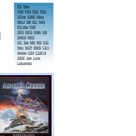
PC
Mac
PS4
PS3
PS2
PS1
XOne
X360
Xbox
Wii U
Wii
GC
N64
PS Vita
PSP
3DS
NDS
GBA
GB
SNES
NES
DC
Sat
MD
MS
GG
Neo
NGP
BWS
CD-i
Amiga
C64
C16/+4
2600
Jag
Lynx
Lösungen