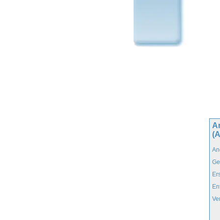
A
(
An
Ge
Er
En
Ve