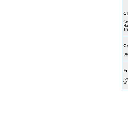
C
Ge
Ha
Tre
Cr
Um
Fr
St
Web