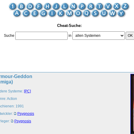
Cheat-Suche:
Suche
in
OK
rmour-Geddon
Amiga)
dere Systeme:
[PC]
nre: Action
schienen: 1991
twickler:
Psygnosis
rleger:
Psygnosis