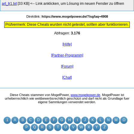
art_tr1.txt
[33 KB] <-- Link anklicken, um Lösung im neuen Fenster zu öffnen
Direktlink:
https://www.mogelpower.de/?lsgfaq=4908
Prüfvermerk: Diese Cheats wurden nicht getestet, sollten aber funktionieren.
Abfragen:
3.176
[Hilfe]
[Partner-Programm]
[Forum]
[Chat]
Diese Cheats stammen von MogelPower,
www.mogelpower.de
. MogelPower ist
urheberrechtlich wie wettbewerbsrechtlich geschützt und darf nicht als Grundlage fuer
eigene Sammlungen verwendet werden.
1
A
B
C
D
E
F
G
H
I
J
K
L
N
M
O
P
Q
R
S
T
U
V
W
X
Y
Z