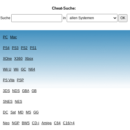
Cheat-Suche:
Suche
in
OK
PC
Mac
PS4
PS3
PS2
PS1
XOne
X360
Xbox
Wii U
Wii
GC
N64
PS Vita
PSP
3DS
NDS
GBA
GB
SNES
NES
DC
Sat
MD
MS
GG
Neo
NGP
BWS
CD-i
Amiga
C64
C16/+4