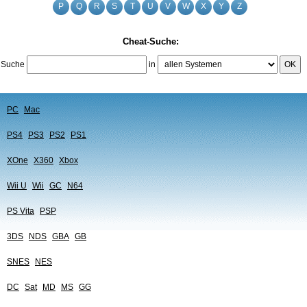
P
Q
R
S
T
U
V
W
X
Y
Z
Cheat-Suche:
Suche
in
OK
PC
Mac
PS4
PS3
PS2
PS1
XOne
X360
Xbox
Wii U
Wii
GC
N64
PS Vita
PSP
3DS
NDS
GBA
GB
SNES
NES
DC
Sat
MD
MS
GG