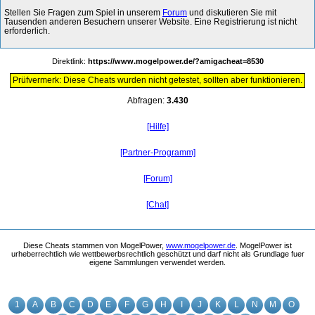
Stellen Sie Fragen zum Spiel in unserem
Forum
und diskutieren Sie mit
Tausenden anderen Besuchern unserer Website. Eine Registrierung ist nicht
erforderlich.
Direktlink:
https://www.mogelpower.de/?amigacheat=8530
Prüfvermerk: Diese Cheats wurden nicht getestet, sollten aber funktionieren.
Abfragen:
3.430
[Hilfe]
[Partner-Programm]
[Forum]
[Chat]
Diese Cheats stammen von MogelPower,
www.mogelpower.de
. MogelPower ist
urheberrechtlich wie wettbewerbsrechtlich geschützt und darf nicht als Grundlage fuer
eigene Sammlungen verwendet werden.
1
A
B
C
D
E
F
G
H
I
J
K
L
N
M
O