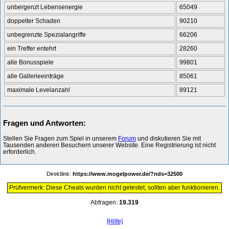
unbergenzt Lebensenergie
65049
doppelter Schaden
90210
unbegrenzte Spezialangriffe
66206
ein Treffer entehrt
28260
alle Bonusspiele
99801
alle Gallerieeinträge
85061
maximale Levelanzahl
89121
Fragen und Antworten:
Stellen Sie Fragen zum Spiel in unserem
Forum
und diskutieren Sie mit
Tausenden anderen Besuchern unserer Website. Eine Registrierung ist nicht
erforderlich.
Direktlink:
https://www.mogelpower.de/?nds=32500
Prüfvermerk: Diese Cheats wurden nicht getestet, sollten aber funktionieren.
Abfragen:
19.319
[Hilfe]