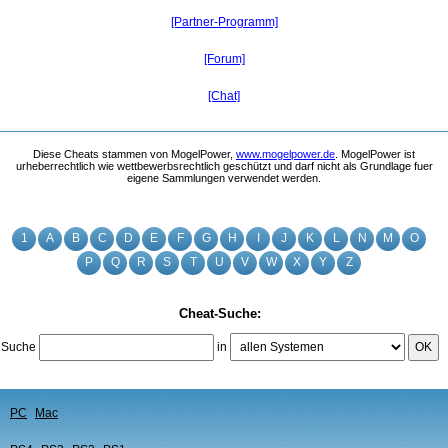
[Partner-Programm]
[Forum]
[Chat]
Diese Cheats stammen von MogelPower,
www.mogelpower.de
. MogelPower ist
urheberrechtlich wie wettbewerbsrechtlich geschützt und darf nicht als Grundlage fuer
eigene Sammlungen verwendet werden.
1
A
B
C
D
E
F
G
H
I
J
K
L
N
M
O
P
Q
R
S
T
U
V
W
X
Y
Z
Cheat-Suche:
Suche
in
OK
PC
Mac