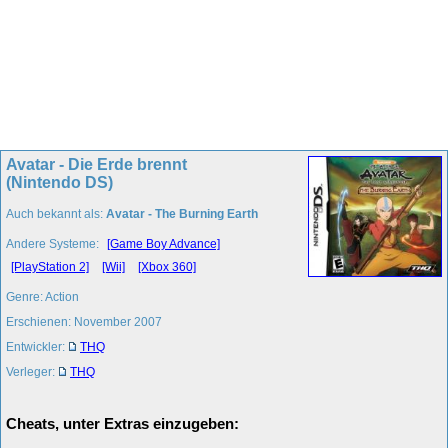
Avatar - Die Erde brennt
(Nintendo DS)
Auch bekannt als:
Avatar - The Burning Earth
Andere Systeme:
[Game Boy Advance]
[PlayStation 2]
[Wii]
[Xbox 360]
Genre: Action
Erschienen: November 2007
Entwickler:
THQ
Verleger:
THQ
Cheats, unter Extras einzugeben: