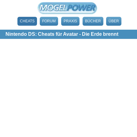
CHEATS
FORUM
PRAXIS
BÜCHER
ÜBER
Nintendo DS: Cheats für Avatar - Die Erde brennt