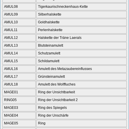
AMUL08
Tigerkaurischneckenhaus-Kette
AMUL09
Silberhalskette
AMUL10
Goldhalskette
AMUL11
Perlenhalskette
AMUL12
Halskette der Träne Laerals
AMUL13
Blutsteinamulett
AMUL14
Schutzamulett
AMUL15
Schildamulett
AMUL16
Amulett des Metazaubereinflusses
AMUL17
Grünsteinamulett
AMUL18
Amulett des Wolffluches
MAGE01
Ring der Unsichtbarkeit
RING05
Ring der Unsichtbarkeit 2
MAGE03
Ring des Spiegels
MAGE04
Ring der Unschärfe
MAGE05
Ring