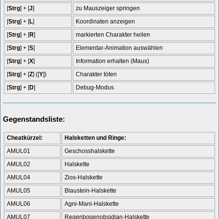
[
Strg
] + [
J
]
zu Mauszeiger springen
[
Strg
] + [
L
]
Koordinaten anzeigen
[
Strg
] + [
R
]
markierten Charakter heilen
[
Strg
] + [
S
]
Elementar-Animation auswählen
[
Strg
] + [
X
]
Information erhalten (Maus)
[
Strg
] + [
Z
] ([
Y
])
Charakter töten
[
Strg
] + [
D
]
Debug-Modus
Gegenstandsliste:
Cheatkürzel:
Halsketten und Ringe:
AMUL01
Geschosshalskette
AMUL02
Halskette
AMUL04
Zios-Halskette
AMUL05
Blaustein-Halskette
AMUL06
Agni-Mani-Halskette
AMUL07
Regenbogenobsidian-Halskette