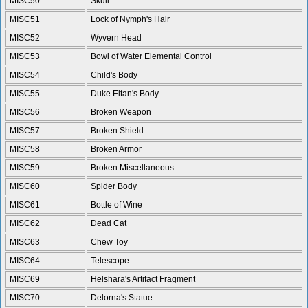
MISC50
Skull
MISC51
Lock of Nymph's Hair
MISC52
Wyvern Head
MISC53
Bowl of Water Elemental Control
MISC54
Child's Body
MISC55
Duke Eltan's Body
MISC56
Broken Weapon
MISC57
Broken Shield
MISC58
Broken Armor
MISC59
Broken Miscellaneous
MISC60
Spider Body
MISC61
Bottle of Wine
MISC62
Dead Cat
MISC63
Chew Toy
MISC64
Telescope
MISC69
Helshara's Artifact Fragment
MISC70
Delorna's Statue