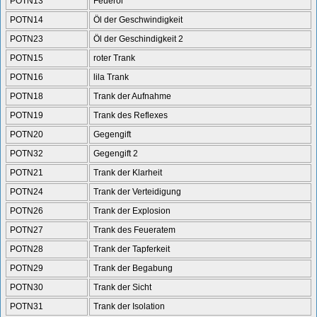
POTN13
Feueröl
POTN14
Öl der Geschwindigkeit
POTN23
Öl der Geschindigkeit 2
POTN15
roter Trank
POTN16
lila Trank
POTN18
Trank der Aufnahme
POTN19
Trank des Reflexes
POTN20
Gegengift
POTN32
Gegengift 2
POTN21
Trank der Klarheit
POTN24
Trank der Verteidigung
POTN26
Trank der Explosion
POTN27
Trank des Feueratem
POTN28
Trank der Tapferkeit
POTN29
Trank der Begabung
POTN30
Trank der Sicht
POTN31
Trank der Isolation