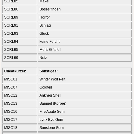
SCRL85
Makel
SCRL86
Böses finden
SCRL89
Horror
SCRL91
Schlag
SCRL93
Glück
SCRL94
keine Furcht
SCRL95
Melfs Giftpfeil
SCRL99
Netz
Cheatkürzel:
Sonstiges:
MISC01
Winter Wolf Pelt
MISC07
Goldteil
MISC12
Ankheg Shell
MISC13
Samuel (Körper)
MISC16
Fire Agate Gem
MISC17
Lynx Eye Gem
MISC18
Sunstone Gem