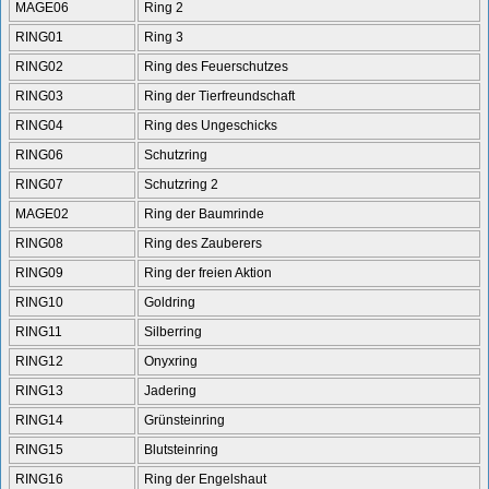
MAGE06
Ring 2
RING01
Ring 3
RING02
Ring des Feuerschutzes
RING03
Ring der Tierfreundschaft
RING04
Ring des Ungeschicks
RING06
Schutzring
RING07
Schutzring 2
MAGE02
Ring der Baumrinde
RING08
Ring des Zauberers
RING09
Ring der freien Aktion
RING10
Goldring
RING11
Silberring
RING12
Onyxring
RING13
Jadering
RING14
Grünsteinring
RING15
Blutsteinring
RING16
Ring der Engelshaut