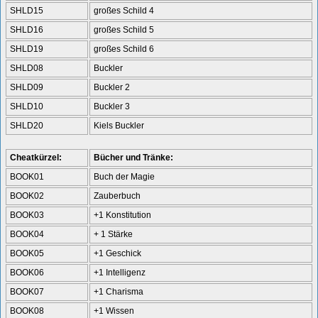
SHLD15
großes Schild 4
SHLD16
großes Schild 5
SHLD19
großes Schild 6
SHLD08
Buckler
SHLD09
Buckler 2
SHLD10
Buckler 3
SHLD20
Kiels Buckler
Cheatkürzel:
Bücher und Tränke:
BOOK01
Buch der Magie
BOOK02
Zauberbuch
BOOK03
+1 Konstitution
BOOK04
+ 1 Stärke
BOOK05
+1 Geschick
BOOK06
+1 Intelligenz
BOOK07
+1 Charisma
BOOK08
+1 Wissen