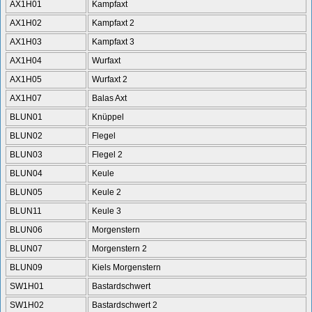
AX1H01
Kampfaxt
AX1H02
Kampfaxt 2
AX1H03
Kampfaxt 3
AX1H04
Wurfaxt
AX1H05
Wurfaxt 2
AX1H07
Balas Axt
BLUN01
Knüppel
BLUN02
Flegel
BLUN03
Flegel 2
BLUN04
Keule
BLUN05
Keule 2
BLUN11
Keule 3
BLUN06
Morgenstern
BLUN07
Morgenstern 2
BLUN09
Kiels Morgenstern
SW1H01
Bastardschwert
SW1H02
Bastardschwert 2