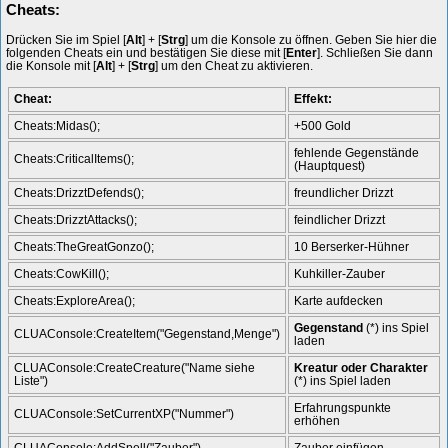
Cheats:
Drücken Sie im Spiel [
Alt
] + [
Strg
] um die Konsole zu öffnen. Geben Sie hier die
folgenden Cheats ein und bestätigen Sie diese mit [
Enter
]. Schließen Sie dann
die Konsole mit [
Alt
] + [
Strg
] um den Cheat zu aktivieren.
Cheat:
Effekt:
Cheats:Midas();
+500 Gold
fehlende Gegenstände
Cheats:CriticalItems();
(Hauptquest)
Cheats:DrizztDefends();
freundlicher Drizzt
Cheats:DrizztAttacks();
feindlicher Drizzt
Cheats:TheGreatGonzo();
10 Berserker-Hühner
Cheats:CowKill();
Kuhkiller-Zauber
Cheats:ExploreArea();
Karte aufdecken
Gegenstand
(*) ins Spiel
CLUAConsole:CreateItem("Gegenstand,Menge")
laden
CLUAConsole:CreateCreature("Name siehe
Kreatur oder Charakter
Liste")
(*) ins Spiel laden
Erfahrungspunkte
CLUAConsole:SetCurrentXP("Nummer")
erhöhen
CLUAConsole:AddSpell("Zauber")
Zauber einfügen