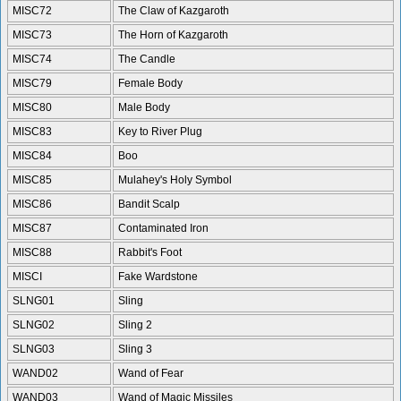
MISC72
The Claw of Kazgaroth
MISC73
The Horn of Kazgaroth
MISC74
The Candle
MISC79
Female Body
MISC80
Male Body
MISC83
Key to River Plug
MISC84
Boo
MISC85
Mulahey's Holy Symbol
MISC86
Bandit Scalp
MISC87
Contaminated Iron
MISC88
Rabbit's Foot
MISCI
Fake Wardstone
SLNG01
Sling
SLNG02
Sling 2
SLNG03
Sling 3
WAND02
Wand of Fear
WAND03
Wand of Magic Missiles