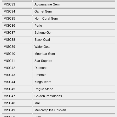
MISC33
Aquamarine Gem
MISC34
Garnet Gem
MISC35
Horn Coral Gem
MISC36
Perle
MISC37
Sphene Gem
MISC38
Black Opal
MISC39
Water Opal
MISC40
Moonbar Gem
MISC41
Star Saphire
MISC42
Diamond
MISC43
Emerald
MISC44
Kings Tears
MISC45
Rogue Stone
MISC47
Golden Pantaloons
MISC48
Idol
MISC49
Melicamp the Chicken