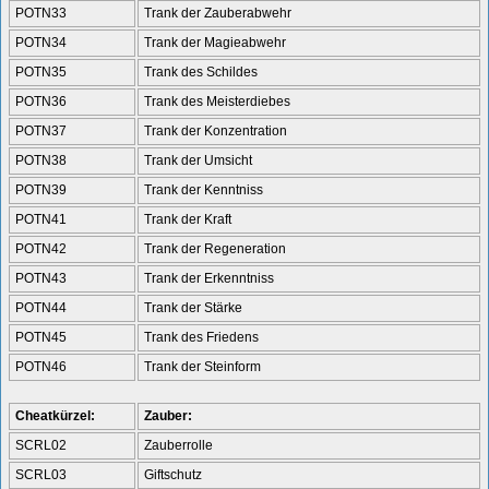
POTN33
Trank der Zauberabwehr
POTN34
Trank der Magieabwehr
POTN35
Trank des Schildes
POTN36
Trank des Meisterdiebes
POTN37
Trank der Konzentration
POTN38
Trank der Umsicht
POTN39
Trank der Kenntniss
POTN41
Trank der Kraft
POTN42
Trank der Regeneration
POTN43
Trank der Erkenntniss
POTN44
Trank der Stärke
POTN45
Trank des Friedens
POTN46
Trank der Steinform
Cheatkürzel:
Zauber:
SCRL02
Zauberrolle
SCRL03
Giftschutz