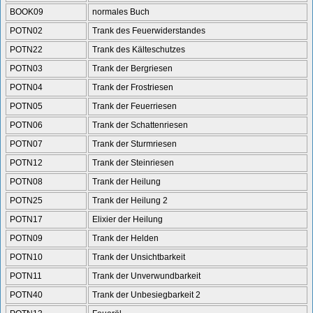
BOOK09
normales Buch
POTN02
Trank des Feuerwiderstandes
POTN22
Trank des Kälteschutzes
POTN03
Trank der Bergriesen
POTN04
Trank der Frostriesen
POTN05
Trank der Feuerriesen
POTN06
Trank der Schattenriesen
POTN07
Trank der Sturmriesen
POTN12
Trank der Steinriesen
POTN08
Trank der Heilung
POTN25
Trank der Heilung 2
POTN17
Elixier der Heilung
POTN09
Trank der Helden
POTN10
Trank der Unsichtbarkeit
POTN11
Trank der Unverwundbarkeit
POTN40
Trank der Unbesiegbarkeit 2