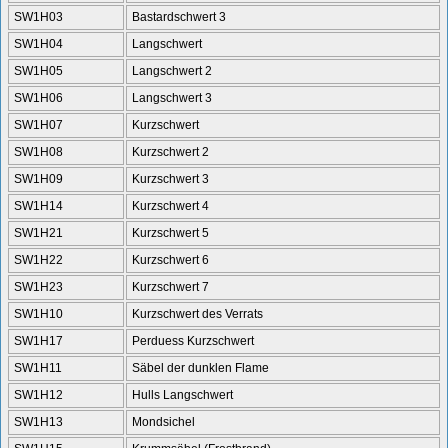
SW1H03
Bastardschwert 3
SW1H04
Langschwert
SW1H05
Langschwert 2
SW1H06
Langschwert 3
SW1H07
Kurzschwert
SW1H08
Kurzschwert 2
SW1H09
Kurzschwert 3
SW1H14
Kurzschwert 4
SW1H21
Kurzschwert 5
SW1H22
Kurzschwert 6
SW1H23
Kurzschwert 7
SW1H10
Kurzschwert des Verrats
SW1H17
Perduess Kurzschwert
SW1H11
Säbel der dunklen Flame
SW1H12
Hulls Langschwert
SW1H13
Mondsichel