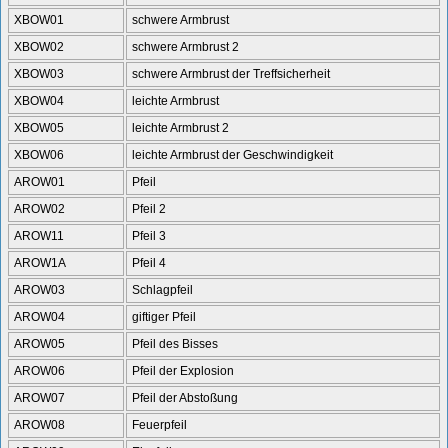
XBOW01
schwere Armbrust
XBOW02
schwere Armbrust 2
XBOW03
schwere Armbrust der Treffsicherheit
XBOW04
leichte Armbrust
XBOW05
leichte Armbrust 2
XBOW06
leichte Armbrust der Geschwindigkeit
AROW01
Pfeil
AROW02
Pfeil 2
AROW11
Pfeil 3
AROW1A
Pfeil 4
AROW03
Schlagpfeil
AROW04
giftiger Pfeil
AROW05
Pfeil des Bisses
AROW06
Pfeil der Explosion
AROW07
Pfeil der Abstoßung
AROW08
Feuerpfeil