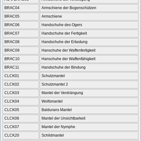
BRAC04
Armschiene der Bogenschützen
BRAC05
Armschiene
BRAC06
Handschuhe des Ogers
BRAC07
Handschuhe der Fertigkeit
BRAC08
Handschuhe der Ertastung
BRAC09
Hanschuhe der Waffenfertigkeit
BRAC10
Hanschuhe der Waffenfähigkeit
BRAC11
Handschuhe der Bindung
CLCK01
Schutzmantel
CLCK02
Schutzmantel 2
CLCK03
Mantel der Verdrängung
CLCK04
Wolfsmantel
CLCK05
Baldurans Mantel
CLCK06
Mantel der Unsichtbarkeit
CLCK07
Mantel der Nymphe
CLCK20
Schildmantel