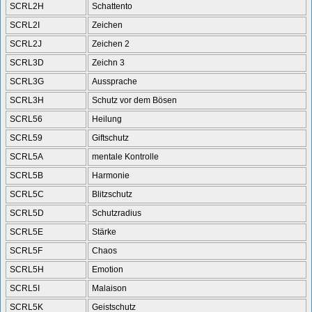
SCRL2H
Schattento
SCRL2I
Zeichen
SCRL2J
Zeichen 2
SCRL3D
Zeichn 3
SCRL3G
Aussprache
SCRL3H
Schutz vor dem Bösen
SCRL56
Heilung
SCRL59
Giftschutz
SCRL5A
mentale Kontrolle
SCRL5B
Harmonie
SCRL5C
Blitzschutz
SCRL5D
Schutzradius
SCRL5E
Stärke
SCRL5F
Chaos
SCRL5H
Emotion
SCRL5I
Malaison
SCRL5K
Geistschutz