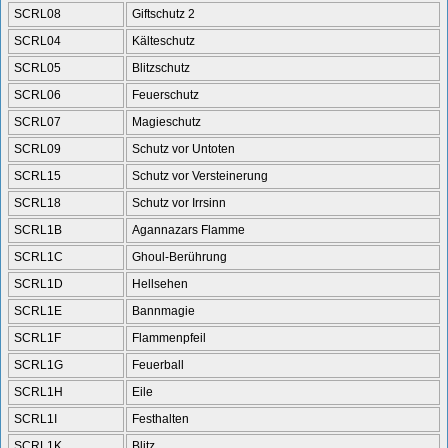
SCRL08
Giftschutz 2
SCRL04
Kälteschutz
SCRL05
Blitzschutz
SCRL06
Feuerschutz
SCRL07
Magieschutz
SCRL09
Schutz vor Untoten
SCRL15
Schutz vor Versteinerung
SCRL18
Schutz vor Irrsinn
SCRL1B
Agannazars Flamme
SCRL1C
Ghoul-Berührung
SCRL1D
Hellsehen
SCRL1E
Bannmagie
SCRL1F
Flammenpfeil
SCRL1G
Feuerball
SCRL1H
Eile
SCRL1I
Festhalten
SCRL1K
Blitz