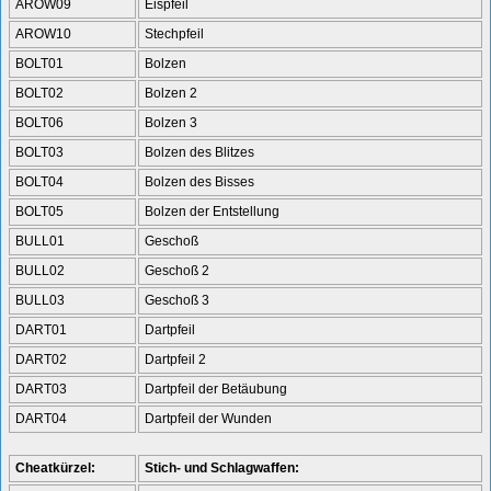
AROW09
Eispfeil
AROW10
Stechpfeil
BOLT01
Bolzen
BOLT02
Bolzen 2
BOLT06
Bolzen 3
BOLT03
Bolzen des Blitzes
BOLT04
Bolzen des Bisses
BOLT05
Bolzen der Entstellung
BULL01
Geschoß
BULL02
Geschoß 2
BULL03
Geschoß 3
DART01
Dartpfeil
DART02
Dartpfeil 2
DART03
Dartpfeil der Betäubung
DART04
Dartpfeil der Wunden
Cheatkürzel:
Stich- und Schlagwaffen: