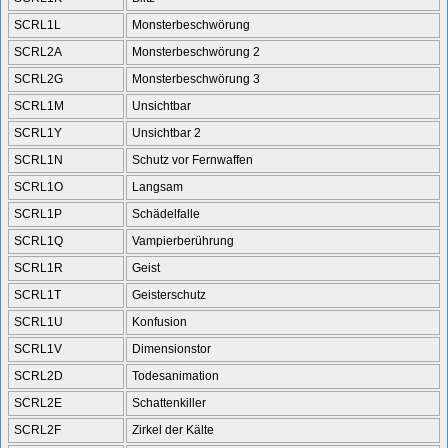
SCRL1L
Monsterbeschwörung
SCRL2A
Monsterbeschwörung 2
SCRL2G
Monsterbeschwörung 3
SCRL1M
Unsichtbar
SCRL1Y
Unsichtbar 2
SCRL1N
Schutz vor Fernwaffen
SCRL1O
Langsam
SCRL1P
Schädelfalle
SCRL1Q
Vampierberührung
SCRL1R
Geist
SCRL1T
Geisterschutz
SCRL1U
Konfusion
SCRL1V
Dimensionstor
SCRL2D
Todesanimation
SCRL2E
Schattenkiller
SCRL2F
Zirkel der Kälte