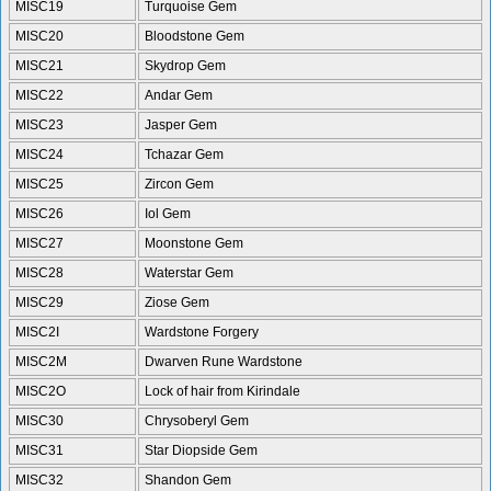
MISC19
Turquoise Gem
MISC20
Bloodstone Gem
MISC21
Skydrop Gem
MISC22
Andar Gem
MISC23
Jasper Gem
MISC24
Tchazar Gem
MISC25
Zircon Gem
MISC26
Iol Gem
MISC27
Moonstone Gem
MISC28
Waterstar Gem
MISC29
Ziose Gem
MISC2I
Wardstone Forgery
MISC2M
Dwarven Rune Wardstone
MISC2O
Lock of hair from Kirindale
MISC30
Chrysoberyl Gem
MISC31
Star Diopside Gem
MISC32
Shandon Gem