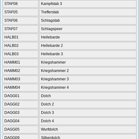
STAF08
Kampfstab 3
STAF05
Trefferstab
STAF06
Schlagstab
STAF07
Schlagspeer
HALB01
Hellebarde
HALB02
Hellebarde 2
HALB03
Hellebarde 3
HAMM01
Kriegshammer
HAMM02
Kriegshammer 2
HAMM03
Kriegshammer 3
HAMM04
Kriegshammer 4
DAGG01
Dolch
DAGG02
Dolch 2
DAGG03
Dolch 3
DAGG04
Dolch 4
DAGG05
Wurfdolch
DAGG09
Silberdolch