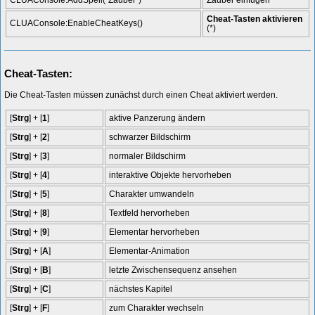
Cheat-Tasten aktivieren
CLUAConsole:EnableCheatKeys()
(*)
Cheat-Tasten:
Die Cheat-Tasten müssen zunächst durch einen Cheat aktiviert werden.
[
Strg
] + [
1
]
aktive Panzerung ändern
[
Strg
] + [
2
]
schwarzer Bildschirm
[
Strg
] + [
3
]
normaler Bildschirm
[
Strg
] + [
4
]
interaktive Objekte hervorheben
[
Strg
] + [
5
]
Charakter umwandeln
[
Strg
] + [
8
]
Textfeld hervorheben
[
Strg
] + [
9
]
Elementar hervorheben
[
Strg
] + [
A
]
Elementar-Animation
[
Strg
] + [
B
]
letzte Zwischensequenz ansehen
[
Strg
] + [
C
]
nächstes Kapitel
[
Strg
] + [
F
]
zum Charakter wechseln