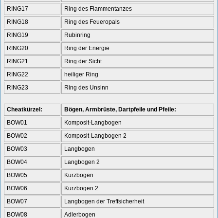
RING17
Ring des Flammentanzes
RING18
Ring des Feueropals
RING19
Rubinring
RING20
Ring der Energie
RING21
Ring der Sicht
RING22
heiliger Ring
RING23
Ring des Unsinn
Cheatkürzel:
Bögen, Armbrüste, Dartpfeile und Pfeile:
BOW01
Komposit-Langbogen
BOW02
Komposit-Langbogen 2
BOW03
Langbogen
BOW04
Langbogen 2
BOW05
Kurzbogen
BOW06
Kurzbogen 2
BOW07
Langbogen der Treffsicherheit
BOW08
Adlerbogen