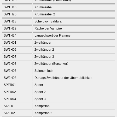
SW1H15
Krummsäbel (Frostbrand)
SW1H16
Krummsäbel
SW1H20
Krummsäbel 2
SW1H18
Schert von Balduran
SW1H19
Rache der Vampire
SW1H24
Langschwert der Flamme
SW2H01
Zweihänder
SW2H02
Zweihänder 2
SW2H07
Zweihänder 3
SW2H03
Zweihänder (Berserker)
SW2H06
Spinnenfluch
SW2H08
Durlags Zweihänder der Überheblichkeit
SPER01
Speer
SPER02
Speer 2
SPER03
Speer 3
STAF01
Kampfstab
STAF02
Kampfstab 2