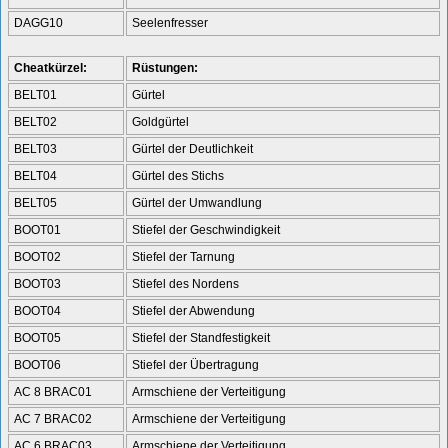
DAGG10
Seelenfresser
Cheatkürzel:
Rüstungen:
BELT01
Gürtel
BELT02
Goldgürtel
BELT03
Gürtel der Deutlichkeit
BELT04
Gürtel des Stichs
BELT05
Gürtel der Umwandlung
BOOT01
Stiefel der Geschwindigkeit
BOOT02
Stiefel der Tarnung
BOOT03
Stiefel des Nordens
BOOT04
Stiefel der Abwendung
BOOT05
Stiefel der Standfestigkeit
BOOT06
Stiefel der Übertragung
AC 8 BRAC01
Armschiene der Verteitigung
AC 7 BRAC02
Armschiene der Verteitigung
AC 6 BRAC03
Armschiene der Verteitigung