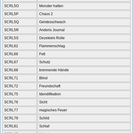
SCRL5O
Monster halten
SCRL5P
Chaos 2
SCRL5Q
Geistesschwach
SCRL5R
Anderis Journal
SCRL5S
Dezekiels Rolle
SCRL62
Flammenschlag
SCRL66
Fett
SCRL67
Schutz
SCRL68
brennende Hände
SCRL71
Blind
SCRL72
Freundschaft
SCRL75
Idendifikation
SCRL76
Sicht
SCRL77
magisches Feuer
SCRL79
Schild
SCRL81
Schlaf