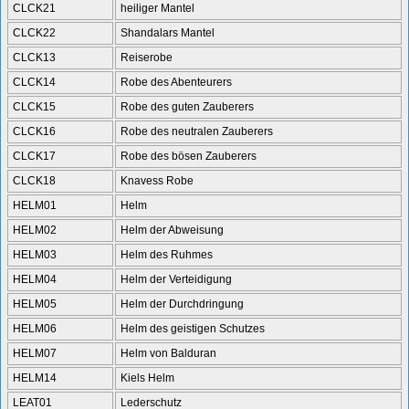
CLCK21
heiliger Mantel
CLCK22
Shandalars Mantel
CLCK13
Reiserobe
CLCK14
Robe des Abenteurers
CLCK15
Robe des guten Zauberers
CLCK16
Robe des neutralen Zauberers
CLCK17
Robe des bösen Zauberers
CLCK18
Knavess Robe
HELM01
Helm
HELM02
Helm der Abweisung
HELM03
Helm des Ruhmes
HELM04
Helm der Verteidigung
HELM05
Helm der Durchdringung
HELM06
Helm des geistigen Schutzes
HELM07
Helm von Balduran
HELM14
Kiels Helm
LEAT01
Lederschutz