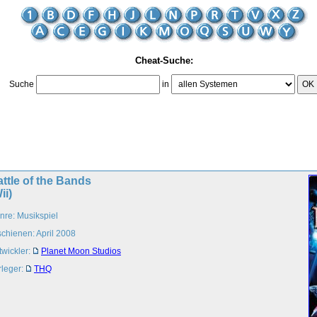
Cheat-Suche:
Suche
in
OK
ttle of the Bands
ii)
nre: Musikspiel
schienen: April 2008
twickler:
Planet Moon Studios
rleger:
THQ