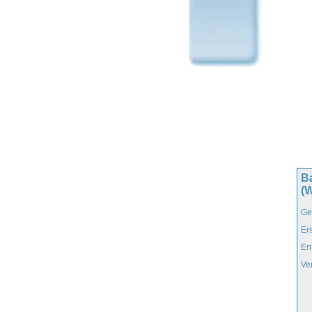
Ba
(W
Ge
Er
En
Ve