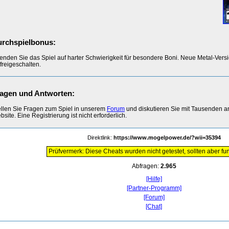
rchspielbonus:
enden Sie das Spiel auf harter Schwierigkeit für besondere Boni. Neue Metal-Ve
freigeschalten.
agen und Antworten:
ellen Sie Fragen zum Spiel in unserem
Forum
und diskutieren Sie mit Tausenden 
site. Eine Registrierung ist nicht erforderlich.
Direktlink:
https://www.mogelpower.de/?wii=35394
Prüfvermerk: Diese Cheats wurden nicht getestet, sollten aber fun
Abfragen:
2.965
[Hilfe]
[Partner-Programm]
[Forum]
[Chat]