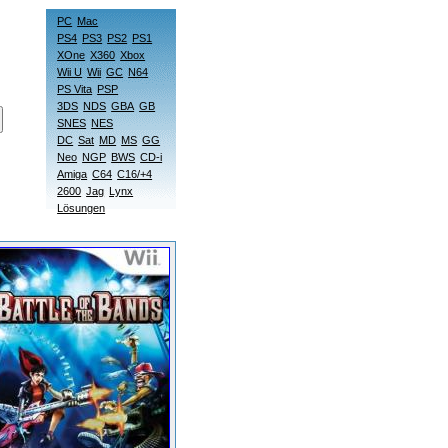
PC
Mac
PS4
PS3
PS2
PS1
XOne
X360
Xbox
Wii U
Wii
GC
N64
PS Vita
PSP
3DS
NDS
GBA
GB
SNES
NES
DC
Sat
MD
MS
GG
Neo
NGP
BWS
CD-i
Amiga
C64
C16/+4
2600
Jag
Lynx
Lösungen