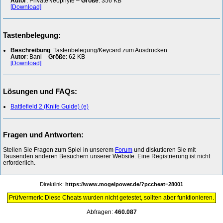
Autor
: PrivateNeophyte –
Größe
: 356 KB
[Download]
Tastenbelegung:
Beschreibung
: Tastenbelegung/Keycard zum Ausdrucken
Autor
: Bani –
Größe
: 62 KB
[Download]
Lösungen und FAQs:
Battlefield 2 (Knife Guide) (e)
Fragen und Antworten:
Stellen Sie Fragen zum Spiel in unserem
Forum
und diskutieren Sie mit
Tausenden anderen Besuchern unserer Website. Eine Registrierung ist nicht
erforderlich.
Direktlink:
https://www.mogelpower.de/?pccheat=28001
Prüfvermerk: Diese Cheats wurden nicht getestet, sollten aber funktionieren.
Abfragen:
460.087