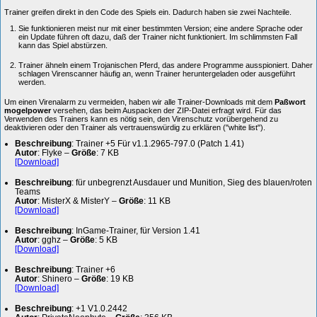
Trainer greifen direkt in den Code des Spiels ein. Dadurch haben sie zwei Nachteile.
Sie funktionieren meist nur mit einer bestimmten Version; eine andere Sprache oder
ein Update führen oft dazu, daß der Trainer nicht funktioniert. Im schlimmsten Fall
kann das Spiel abstürzen.
Trainer ähneln einem Trojanischen Pferd, das andere Programme ausspioniert. Daher
schlagen Virenscanner häufig an, wenn Trainer heruntergeladen oder ausgeführt
werden.
Um einen Virenalarm zu vermeiden, haben wir alle Trainer-Downloads mit dem
Paßwort
mogelpower
versehen, das beim Auspacken der ZIP-Datei erfragt wird. Für das
Verwenden des Trainers kann es nötig sein, den Virenschutz vorübergehend zu
deaktivieren oder den Trainer als vertrauenswürdig zu erklären ("white list").
Beschreibung
: Trainer +5 Für v1.1.2965-797.0 (Patch 1.41)
Autor
: Flyke –
Größe
: 7 KB
[Download]
Beschreibung
: für unbegrenzt Ausdauer und Munition, Sieg des blauen/roten
Teams
Autor
: MisterX & MisterY –
Größe
: 11 KB
[Download]
Beschreibung
: InGame-Trainer, für Version 1.41
Autor
: gghz –
Größe
: 5 KB
[Download]
Beschreibung
: Trainer +6
Autor
: Shinero –
Größe
: 19 KB
[Download]
Beschreibung
: +1 V1.0.2442