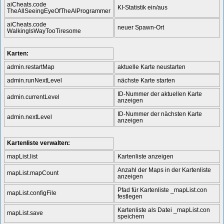
aiCheats.code
KI-Statistik ein/aus
TheAllSeeingEyeOfTheAIProgrammer
aiCheats.code
neuer Spawn-Ort
WalkingIsWayTooTiresome
Karten:
admin.restartMap
aktuelle Karte neustarten
admin.runNextLevel
nächste Karte starten
ID-Nummer der aktuellen Karte
admin.currentLevel
anzeigen
ID-Nummer der nächsten Karte
admin.nextLevel
anzeigen
Kartenliste verwalten:
mapList.list
Kartenliste anzeigen
Anzahl der Maps in der Kartenliste
mapList.mapCount
anzeigen
Pfad für Kartenliste _mapList.con
mapList.configFile
festlegen
Kartenliste als Datei _mapList.con
mapList.save
speichern