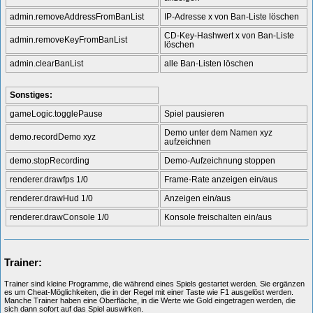
admin.removeAddressFromBanList
IP-Adresse x von Ban-Liste löschen
CD-Key-Hashwert x von Ban-Liste
admin.removeKeyFromBanList
löschen
admin.clearBanList
alle Ban-Listen löschen
Sonstiges:
gameLogic.togglePause
Spiel pausieren
Demo unter dem Namen xyz
demo.recordDemo xyz
aufzeichnen
demo.stopRecording
Demo-Aufzeichnung stoppen
renderer.drawfps 1/0
Frame-Rate anzeigen ein/aus
renderer.drawHud 1/0
Anzeigen ein/aus
renderer.drawConsole 1/0
Konsole freischalten ein/aus
Trainer:
Trainer sind kleine Programme, die während eines Spiels gestartet werden. Sie ergänzen
es um Cheat-Möglichkeiten, die in der Regel mit einer Taste wie F1 ausgelöst werden.
Manche Trainer haben eine Oberfläche, in die Werte wie Gold eingetragen werden, die
sich dann sofort auf das Spiel auswirken.