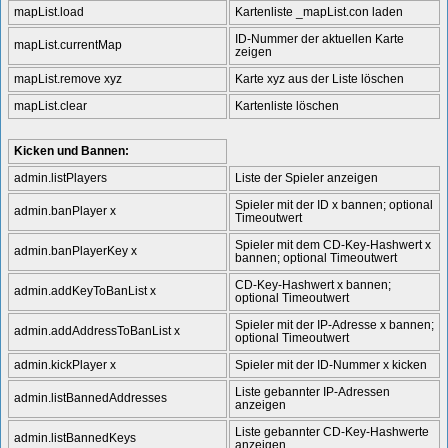
mapList.load
Kartenliste _mapList.con laden
ID-Nummer der aktuellen Karte
mapList.currentMap
zeigen
mapList.remove xyz
Karte xyz aus der Liste löschen
mapList.clear
Kartenliste löschen
Kicken und Bannen:
admin.listPlayers
Liste der Spieler anzeigen
Spieler mit der ID x bannen; optional
admin.banPlayer x
Timeoutwert
Spieler mit dem CD-Key-Hashwert x
admin.banPlayerKey x
bannen; optional Timeoutwert
CD-Key-Hashwert x bannen;
admin.addKeyToBanList x
optional Timeoutwert
Spieler mit der IP-Adresse x bannen;
admin.addAddressToBanList x
optional Timeoutwert
admin.kickPlayer x
Spieler mit der ID-Nummer x kicken
Liste gebannter IP-Adressen
admin.listBannedAddresses
anzeigen
Liste gebannter CD-Key-Hashwerte
admin.listBannedKeys
anzeigen