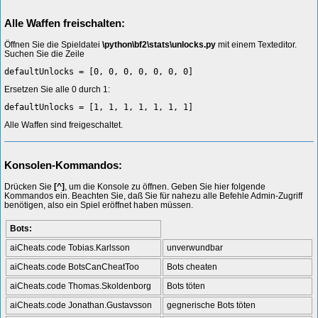
Alle Waffen freischalten:
Öffnen Sie die Spieldatei
\python\bf2\stats\unlocks.py
mit einem Texteditor.
Suchen Sie die Zeile
defaultUnlocks = [0, 0, 0, 0, 0, 0, 0]
Ersetzen Sie alle 0 durch 1:
defaultUnlocks = [1, 1, 1, 1, 1, 1, 1]
Alle Waffen sind freigeschaltet.
Konsolen-Kommandos:
Drücken Sie
[^]
, um die Konsole zu öffnen. Geben Sie hier folgende
Kommandos ein. Beachten Sie, daß Sie für nahezu alle Befehle Admin-Zugriff
benötigen, also ein Spiel eröffnet haben müssen.
Bots:
aiCheats.code Tobias.Karlsson
unverwundbar
aiCheats.code BotsCanCheatToo
Bots cheaten
aiCheats.code Thomas.Skoldenborg
Bots töten
aiCheats.code Jonathan.Gustavsson
gegnerische Bots töten