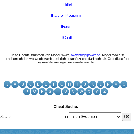
[Hilfe]
[Partner-Programm]
[Forum]
[Chat]
Diese Cheats stammen von MogelPower,
www.mogelpower.de
. MogelPower ist
urheberrechtlich wie wettbewerbsrechtlich geschützt und darf nicht als Grundlage fuer
eigene Sammlungen verwendet werden.
1
A
B
C
D
E
F
G
H
I
J
K
L
N
M
O
P
Q
R
S
T
U
V
W
X
Y
Z
Cheat-Suche:
Suche
in
OK