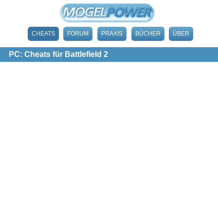
CHEATS
FORUM
PRAXIS
BÜCHER
ÜBER
PC: Cheats für Battlefield 2