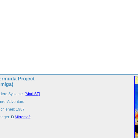
ermuda Project
Amiga)
dere Systeme:
[Atari ST]
nre: Adventure
schienen: 1987
rleger:
Mirrorsoft