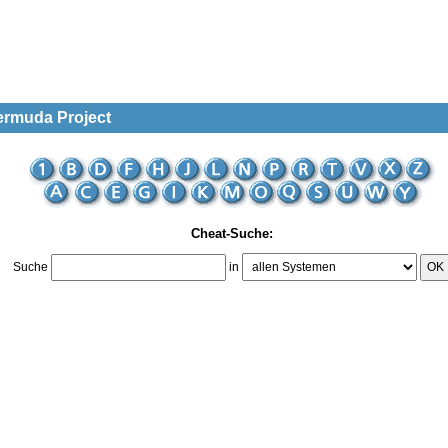
ermuda Project
Cheat-Suche:
Suche
in
OK