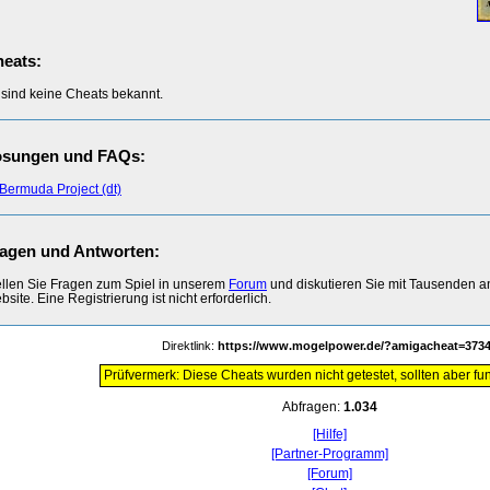
eats:
 sind keine Cheats bekannt.
ösungen und FAQs:
Bermuda Project (dt)
agen und Antworten:
ellen Sie Fragen zum Spiel in unserem
Forum
und diskutieren Sie mit Tausenden 
site. Eine Registrierung ist nicht erforderlich.
Direktlink:
https://www.mogelpower.de/?amigacheat=373
Prüfvermerk: Diese Cheats wurden nicht getestet, sollten aber fun
Abfragen:
1.034
[Hilfe]
[Partner-Programm]
[Forum]