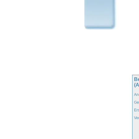
B
(
An
Ge
Er
Ve