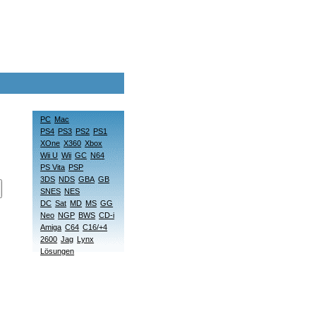
PC
Mac
PS4
PS3
PS2
PS1
XOne
X360
Xbox
Wii U
Wii
GC
N64
PS Vita
PSP
3DS
NDS
GBA
GB
SNES
NES
DC
Sat
MD
MS
GG
Neo
NGP
BWS
CD-i
Amiga
C64
C16/+4
2600
Jag
Lynx
Lösungen