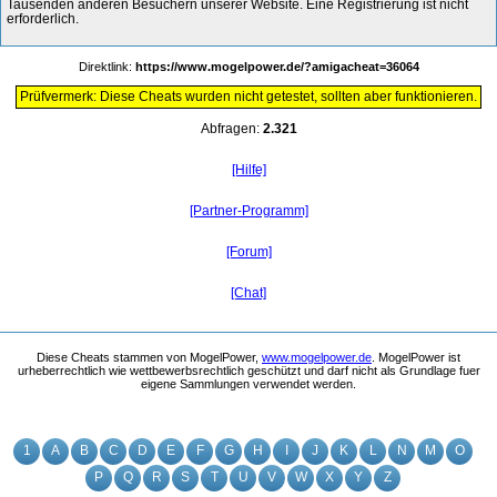
Tausenden anderen Besuchern unserer Website. Eine Registrierung ist nicht
erforderlich.
Direktlink:
https://www.mogelpower.de/?amigacheat=36064
Prüfvermerk: Diese Cheats wurden nicht getestet, sollten aber funktionieren.
Abfragen:
2.321
[Hilfe]
[Partner-Programm]
[Forum]
[Chat]
Diese Cheats stammen von MogelPower,
www.mogelpower.de
. MogelPower ist
urheberrechtlich wie wettbewerbsrechtlich geschützt und darf nicht als Grundlage fuer
eigene Sammlungen verwendet werden.
1
A
B
C
D
E
F
G
H
I
J
K
L
N
M
O
P
Q
R
S
T
U
V
W
X
Y
Z