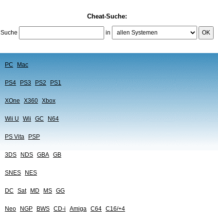
Cheat-Suche:
Suche
in
OK
PC
Mac
PS4
PS3
PS2
PS1
XOne
X360
Xbox
Wii U
Wii
GC
N64
PS Vita
PSP
3DS
NDS
GBA
GB
SNES
NES
DC
Sat
MD
MS
GG
Neo
NGP
BWS
CD-i
Amiga
C64
C16/+4