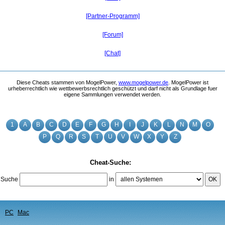
[Partner-Programm]
[Forum]
[Chat]
Diese Cheats stammen von MogelPower,
www.mogelpower.de
. MogelPower ist
urheberrechtlich wie wettbewerbsrechtlich geschützt und darf nicht als Grundlage fuer
eigene Sammlungen verwendet werden.
1
A
B
C
D
E
F
G
H
I
J
K
L
N
M
O
P
Q
R
S
T
U
V
W
X
Y
Z
Cheat-Suche:
Suche
in
OK
PC
Mac