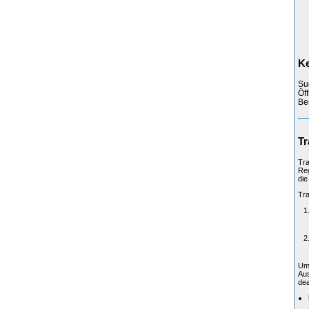
Ke
Su
Öf
Be
Tr
Tra
Reg
die
Tra
Um 
Aus
dea