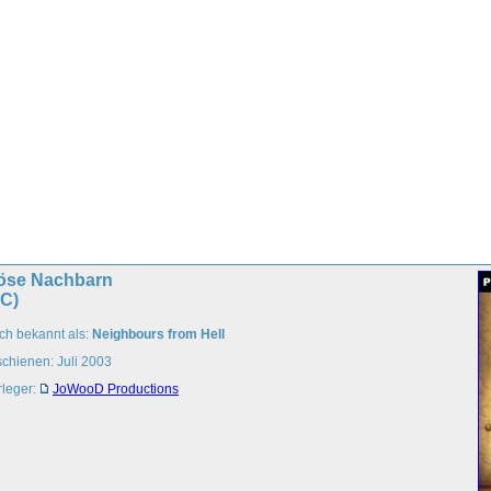
öse Nachbarn
PC)
ch bekannt als:
Neighbours from Hell
schienen: Juli 2003
rleger:
JoWooD Productions