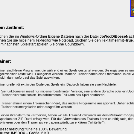
in Zeitlimit:
chen Sie im Windows-Ordner
Eigene Dateien
nach der Datei
JoWooD\BoeseNach
fnen Sie sie mit einem Texteditor wie Notepad. Suchen Sie den Text
timelimit=true
im nächsten Spielstart spielen Sie ohne Countdown.
ainer:
iner sind kleine Programme, die während eines Spiels gestartet werden. Sie ergänzen es um 
el mit einer Taste wie F1 ausgelöst werden. Manche Trainer haben eine Oberfläche, in die 
 sich dann sofort auf das Spiel auswirken.
iner greifen direkt in den Code des Spiels ein. Dadurch haben sie zwei Nachteile.
Sie funktionieren meist nur mit einer bestimmten Version; eine andere Sprache oder ein Upd
Trainer nicht funktioniert. Im schlimmsten Fall kann das Spiel abstürzen.
Trainer ähneln einem Trojanischen Pferd, das andere Programme ausspioniert. Daher schl
Trainer heruntergeladen oder ausgeführt werden.
einen Virenalarm zu vermeiden, haben wir alle Trainer-Downloads mit dem
Paßwort mogel
packen der ZIP-Datei erfragt wird. Für das Verwenden des Trainers kann es nötig sein, de
ktivieren oder den Trainer als vertrauenswürdig zu erklären ("white list").
Beschreibung
: für eine 100% Bewertung
Autor
: iMSDOX –
Größe
: 6 KB