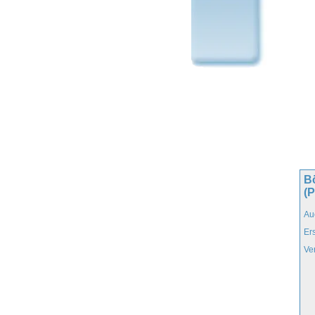
B
(
Au
Er
Ve