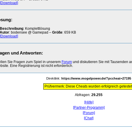
[Download]
ösung:
Beschreibung
: Komplettlösung
Autor
: bodensee @ Gamepad –
Größe
: 659 KB
[Download]
agen und Antworten:
ellen Sie Fragen zum Spiel in unserem
Forum
und diskutieren Sie mit Tausenden 
site. Eine Registrierung ist nicht erforderlich.
Direktlink:
https://www.mogelpower.de/?pccheat=27195
Prüfvermerk: Diese Cheats wurden erfolgreich getestet
Abfragen:
29.255
[Hilfe]
[Partner-Programm]
[Forum]
[Chat]