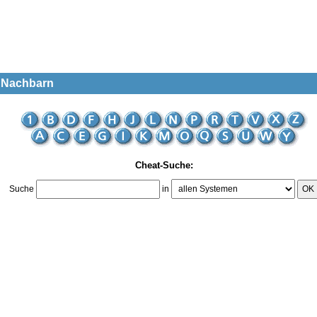
e Nachbarn
Cheat-Suche:
Suche
in
OK