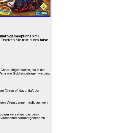
barn\gameoptions.xml
.
. Ersetzen Sie
true
durch
false
.
Cheat-Möglichkeiten, die in der
Werte wie Gold eingetragen werden,
ate führen oft dazu, daß der
agen Virenscanner häufig an, wenn
power
versehen, das beim
n Virenschutz vorübergehend zu