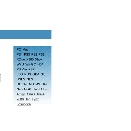
PC
Mac
PS4
PS3
PS2
PS1
XOne
X360
Xbox
Wii U
Wii
GC
N64
PS Vita
PSP
3DS
NDS
GBA
GB
SNES
NES
DC
Sat
MD
MS
GG
Neo
NGP
BWS
CD-i
Amiga
C64
C16/+4
2600
Jag
Lynx
Lösungen