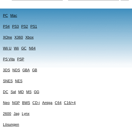
PC
Mac
PS4
PS3
PS2
PS1
XOne
X360
Xbox
Wii U
Wii
GC
N64
PS Vita
PSP
3DS
NDS
GBA
GB
SNES
NES
DC
Sat
MD
MS
GG
Neo
NGP
BWS
CD-i
Amiga
C64
C16/+4
2600
Jag
Lynx
Lösungen