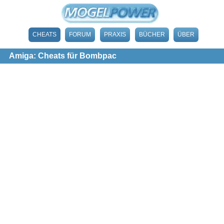
CHEATS
FORUM
PRAXIS
BÜCHER
ÜBER
Amiga: Cheats für Bombpac