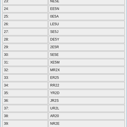
23:
NE5E
24:
EE5N
25:
0E5A
26:
LE5U
27:
SE5J
28:
DE5Y
29:
2E5R
30:
5E5E
31:
XE5M
32:
MR2X
33:
ER25
34:
RR22
35:
YR2D
36:
JR2S
37:
UR2L
38:
AR20
39:
NR2E