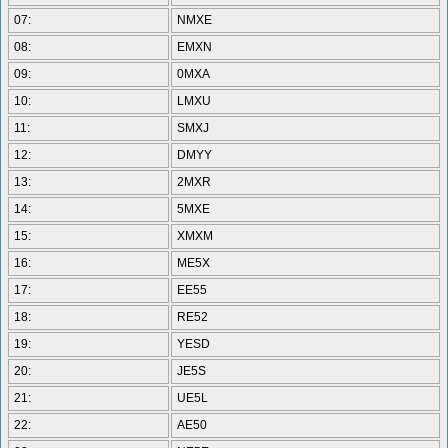
07:
NMXE
08:
EMXN
09:
0MXA
10:
LMXU
11:
SMXJ
12:
DMYY
13:
2MXR
14:
5MXE
15:
XMXM
16:
ME5X
17:
EE55
18:
RE52
19:
YESD
20:
JE5S
21:
UE5L
22:
AE50