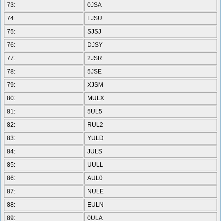
73:
0JSA
74:
LJSU
75:
SJSJ
76:
DJSY
77:
2JSR
78:
5JSE
79:
XJSM
80:
MULX
81:
5UL5
82:
RUL2
83:
YULD
84:
JULS
85:
UULL
86:
AUL0
87:
NULE
88:
EULN
89:
0ULA