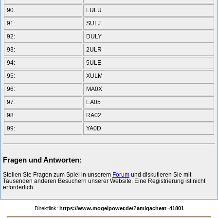
90:
LULU
91:
SULJ
92:
DULY
93:
2ULR
94:
5ULE
95:
XULM
96:
MA0X
97:
EA05
98:
RA02
99:
YA0D
Fragen und Antworten:
Stellen Sie Fragen zum Spiel in unserem
Forum
und diskutieren Sie mit
Tausenden anderen Besuchern unserer Website. Eine Registrierung ist nicht
erforderlich.
Direktlink:
https://www.mogelpower.de/?amigacheat=41801