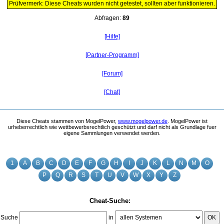
Prüfvermerk: Diese Cheats wurden nicht getestet, sollten aber funktionieren.
Abfragen:
89
[Hilfe]
[Partner-Programm]
[Forum]
[Chat]
Diese Cheats stammen von MogelPower,
www.mogelpower.de
. MogelPower ist
urheberrechtlich wie wettbewerbsrechtlich geschützt und darf nicht als Grundlage fuer
eigene Sammlungen verwendet werden.
1
A
B
C
D
E
F
G
H
I
J
K
L
N
M
O
P
Q
R
S
T
U
V
W
X
Y
Z
Cheat-Suche:
Suche
in
OK