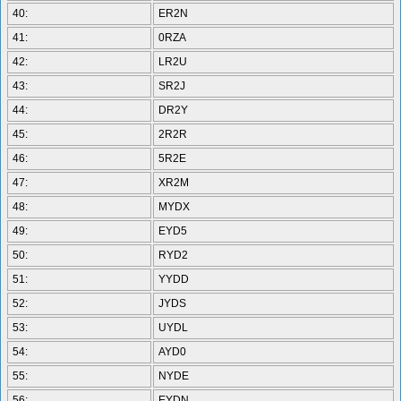
40:
ER2N
41:
0RZA
42:
LR2U
43:
SR2J
44:
DR2Y
45:
2R2R
46:
5R2E
47:
XR2M
48:
MYDX
49:
EYD5
50:
RYD2
51:
YYDD
52:
JYDS
53:
UYDL
54:
AYD0
55:
NYDE
56:
EYDN