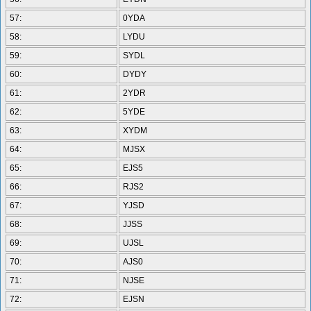
57:
0YDA
58:
LYDU
59:
SYDL
60:
DYDY
61:
2YDR
62:
5YDE
63:
XYDM
64:
MJSX
65:
EJS5
66:
RJS2
67:
YJSD
68:
JJSS
69:
UJSL
70:
AJS0
71:
NJSE
72:
EJSN