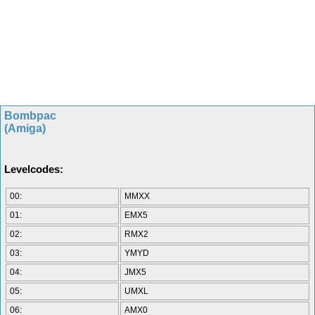
Bombpac
(Amiga)
Levelcodes:
00:
MMXX
01:
EMX5
02:
RMX2
03:
YMYD
04:
JMX5
05:
UMXL
06:
AMX0