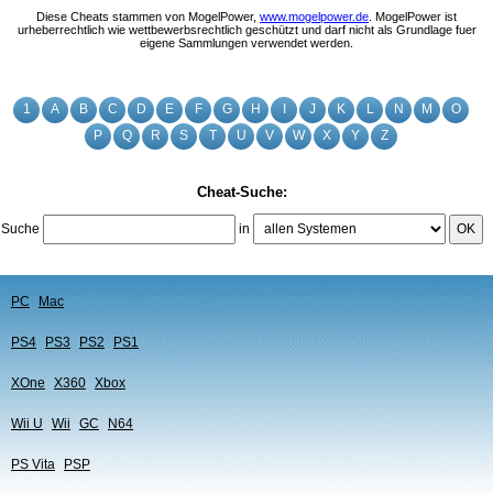
Diese Cheats stammen von MogelPower,
www.mogelpower.de
. MogelPower ist
urheberrechtlich wie wettbewerbsrechtlich geschützt und darf nicht als Grundlage fuer
eigene Sammlungen verwendet werden.
1
A
B
C
D
E
F
G
H
I
J
K
L
N
M
O
P
Q
R
S
T
U
V
W
X
Y
Z
Cheat-Suche:
Suche
in
OK
PC
Mac
PS4
PS3
PS2
PS1
XOne
X360
Xbox
Wii U
Wii
GC
N64
PS Vita
PSP