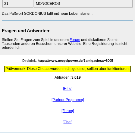
21:
MONOCEROS
Das Paßwort GORDONIUS läßt mit neun Leben starten.
Fragen und Antworten:
Stellen Sie Fragen zum Spiel in unserem
Forum
und diskutieren Sie mit
Tausenden anderen Besuchern unserer Website. Eine Registrierung ist nicht
erforderlich.
Direktlink:
https://www.mogelpower.de/?amigacheat=8005
Prüfvermerk: Diese Cheats wurden nicht getestet, sollten aber funktionieren.
Abfragen:
3.019
[Hilfe]
[Partner-Programm]
[Forum]
[Chat]