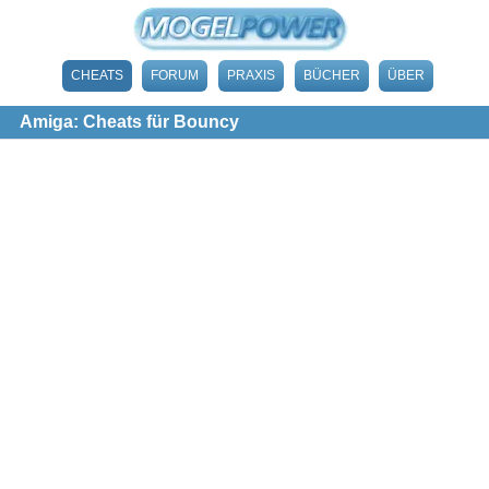
CHEATS
FORUM
PRAXIS
BÜCHER
ÜBER
Amiga: Cheats für Bouncy