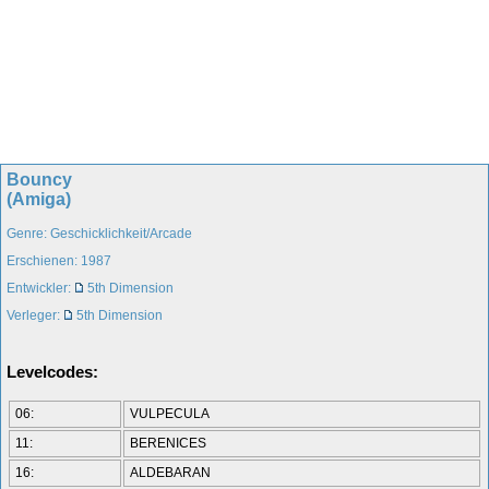
Bouncy
(Amiga)
Genre: Geschicklichkeit/Arcade
Erschienen: 1987
Entwickler:
5th Dimension
Verleger:
5th Dimension
Levelcodes:
06:
VULPECULA
11:
BERENICES
16:
ALDEBARAN