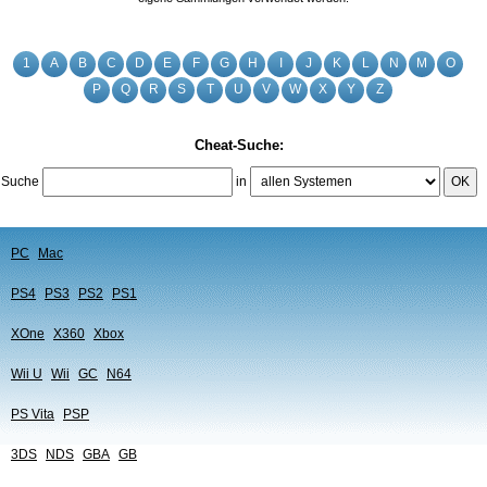
1
A
B
C
D
E
F
G
H
I
J
K
L
N
M
O
P
Q
R
S
T
U
V
W
X
Y
Z
Cheat-Suche:
Suche
in
OK
PC
Mac
PS4
PS3
PS2
PS1
XOne
X360
Xbox
Wii U
Wii
GC
N64
PS Vita
PSP
3DS
NDS
GBA
GB