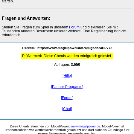
starten.
Fragen und Antworten:
Stellen Sie Fragen zum Spiel in unserem
Forum
und diskutieren Sie mit
Tausenden anderen Besuchern unserer Website. Eine Registrierung ist nicht
erforderlich.
Direktlink:
https://www.mogelpower.de/?amigacheat=7772
Prüfvermerk: Diese Cheats wurden erfolgreich getestet.
Abfragen:
3.550
[Hilfe]
[Partner-Programm]
[Forum]
[Chat]
Diese Cheats stammen von MogelPower,
www.mogelpower.de
. MogelPower ist
urheberrechtlich wie wettbewerbsrechtlich geschützt und darf nicht als Grundlage fuer
eigene Sammlungen verwendet werden.