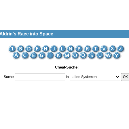
Aldrin's Race into Space
Cheat-Suche:
Suche
in
OK