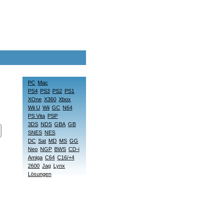
PC
Mac
PS4
PS3
PS2
PS1
XOne
X360
Xbox
Wii U
Wii
GC
N64
PS Vita
PSP
3DS
NDS
GBA
GB
SNES
NES
DC
Sat
MD
MS
GG
Neo
NGP
BWS
CD-i
Amiga
C64
C16/+4
2600
Jag
Lynx
Lösungen