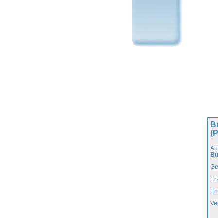
Bu
(
Au
Bu
Ge
Er
En
Ve