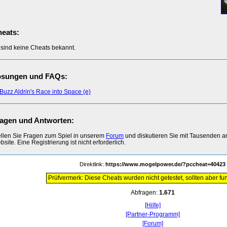
eats:
 sind keine Cheats bekannt.
ösungen und FAQs:
Buzz Aldrin's Race into Space (e)
agen und Antworten:
ellen Sie Fragen zum Spiel in unserem
Forum
und diskutieren Sie mit Tausenden 
site. Eine Registrierung ist nicht erforderlich.
Direktlink:
https://www.mogelpower.de/?pccheat=40423
Prüfvermerk: Diese Cheats wurden nicht getestet, sollten aber fun
Abfragen:
1.671
[Hilfe]
[Partner-Programm]
[Forum]