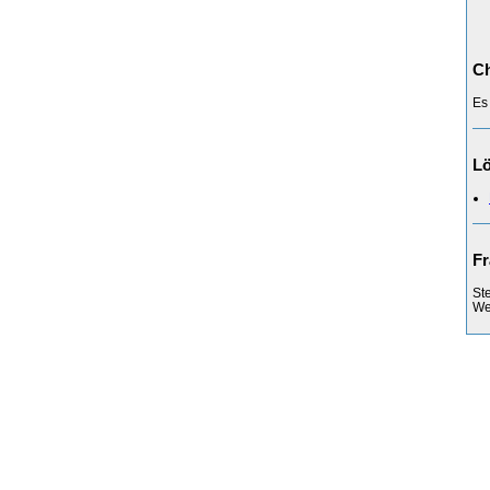
Ch
Es
L
Fr
St
Web