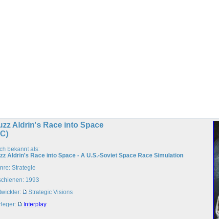
zz Aldrin's Race into Space
PC)
ch bekannt als:
zz Aldrin's Race into Space - A U.S.-Soviet Space Race Simulation
nre: Strategie
schienen: 1993
twickler:
Strategic Visions
rleger:
Interplay