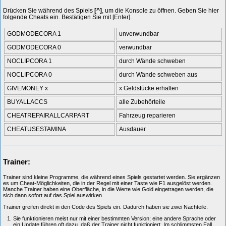
Drücken Sie während des Spiels
[^]
, um die Konsole zu öffnen. Geben Sie hier
folgende Cheats ein. Bestätigen Sie mit [Enter].
GODMODECORA 1
unverwundbar
GODMODECORA 0
verwundbar
NOCLIPCORA 1
durch Wände schweben
NOCLIPCORA 0
durch Wände schweben aus
GIVEMONEY x
x Geldstücke erhalten
BUYALLACCS
alle Zubehörteile
CHEATREPAIRALLCARPART
Fahrzeug reparieren
CHEATUSESTAMINA
Ausdauer
Trainer:
Trainer sind kleine Programme, die während eines Spiels gestartet werden. Sie ergänzen
es um Cheat-Möglichkeiten, die in der Regel mit einer Taste wie F1 ausgelöst werden.
Manche Trainer haben eine Oberfläche, in die Werte wie Gold eingetragen werden, die
sich dann sofort auf das Spiel auswirken.
Trainer greifen direkt in den Code des Spiels ein. Dadurch haben sie zwei Nachteile.
Sie funktionieren meist nur mit einer bestimmten Version; eine andere Sprache oder
ein Update führen oft dazu, daß der Trainer nicht funktioniert. Im schlimmsten Fall