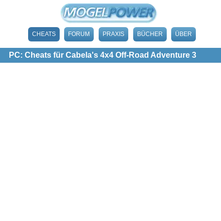
CHEATS
FORUM
PRAXIS
BÜCHER
ÜBER
PC: Cheats für Cabela's 4x4 Off-Road Adventure 3