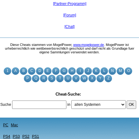
[Partner-Programm]
[Forum]
[Chat]
Diese Cheats stammen von MogelPower,
www.mogelpower.de
. MogelPower ist
urheberrechtlich wie wettbewerbsrechtlich geschützt und darf nicht als Grundlage fuer
eigene Sammlungen verwendet werden.
1
A
B
C
D
E
F
G
H
I
J
K
L
N
M
O
P
Q
R
S
T
U
V
W
X
Y
Z
Cheat-Suche:
Suche
in
OK
PC
Mac
PS4
PS3
PS2
PS1