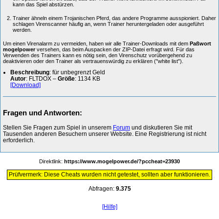
kann das Spiel abstürzen.
Trainer ähneln einem Trojanischen Pferd, das andere Programme ausspioniert. Daher
schlagen Virenscanner häufig an, wenn Trainer heruntergeladen oder ausgeführt
werden.
Um einen Virenalarm zu vermeiden, haben wir alle Trainer-Downloads mit dem
Paßwort
mogelpower
versehen, das beim Auspacken der ZIP-Datei erfragt wird. Für das
Verwenden des Trainers kann es nötig sein, den Virenschutz vorübergehend zu
deaktivieren oder den Trainer als vertrauenswürdig zu erklären ("white list").
Beschreibung
: für unbegrenzt Geld
Autor
: FLTDOX –
Größe
: 1134 KB
[Download]
Fragen und Antworten:
Stellen Sie Fragen zum Spiel in unserem
Forum
und diskutieren Sie mit
Tausenden anderen Besuchern unserer Website. Eine Registrierung ist nicht
erforderlich.
Direktlink:
https://www.mogelpower.de/?pccheat=23930
Prüfvermerk: Diese Cheats wurden nicht getestet, sollten aber funktionieren.
Abfragen:
9.375
[Hilfe]