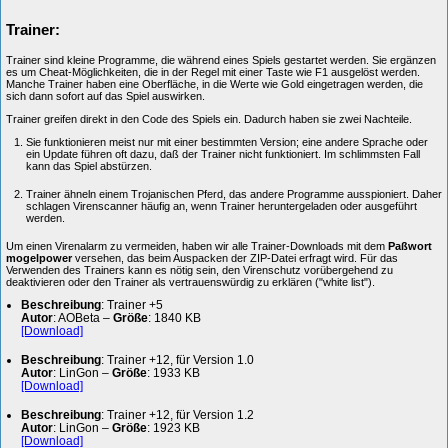
Trainer:
Trainer sind kleine Programme, die während eines Spiels gestartet werden. Sie ergänzen
es um Cheat-Möglichkeiten, die in der Regel mit einer Taste wie F1 ausgelöst werden.
Manche Trainer haben eine Oberfläche, in die Werte wie Gold eingetragen werden, die
sich dann sofort auf das Spiel auswirken.
Trainer greifen direkt in den Code des Spiels ein. Dadurch haben sie zwei Nachteile.
Sie funktionieren meist nur mit einer bestimmten Version; eine andere Sprache oder
ein Update führen oft dazu, daß der Trainer nicht funktioniert. Im schlimmsten Fall
kann das Spiel abstürzen.
Trainer ähneln einem Trojanischen Pferd, das andere Programme ausspioniert. Daher
schlagen Virenscanner häufig an, wenn Trainer heruntergeladen oder ausgeführt
werden.
Um einen Virenalarm zu vermeiden, haben wir alle Trainer-Downloads mit dem
Paßwort
mogelpower
versehen, das beim Auspacken der ZIP-Datei erfragt wird. Für das
Verwenden des Trainers kann es nötig sein, den Virenschutz vorübergehend zu
deaktivieren oder den Trainer als vertrauenswürdig zu erklären ("white list").
Beschreibung
: Trainer +5
Autor
: AOBeta –
Größe
: 1840 KB
[Download]
Beschreibung
: Trainer +12, für Version 1.0
Autor
: LinGon –
Größe
: 1933 KB
[Download]
Beschreibung
: Trainer +12, für Version 1.2
Autor
: LinGon –
Größe
: 1923 KB
[Download]