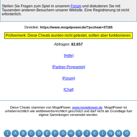
Stellen Sie Fragen zum Spiel in unserem
Forum
und diskutieren Sie mit
Tausenden anderen Besuchern unserer Website. Eine Registrierung ist nicht
erforderlich.
Direktlink:
https://www.mogelpower.de/?pccheat=37165
Prüfvermerk: Diese Cheats wurden nicht getestet, sollten aber funktionieren.
Abfragen:
82.657
[Hilfe]
[Partner-Programm]
[Forum]
[Chat]
Diese Cheats stammen von MogelPower,
www.mogelpower.de
. MogelPower ist
urheberrechtlich wie wettbewerbsrechtlich geschützt und darf nicht als Grundlage fuer
eigene Sammlungen verwendet werden.
1
A
B
C
D
E
F
G
H
I
J
K
L
N
M
O