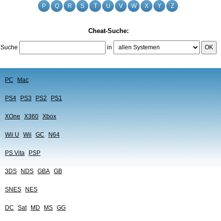
P
Q
R
S
T
U
V
W
X
Y
Z
Cheat-Suche:
Suche
in
OK
PC
Mac
PS4
PS3
PS2
PS1
XOne
X360
Xbox
Wii U
Wii
GC
N64
PS Vita
PSP
3DS
NDS
GBA
GB
SNES
NES
DC
Sat
MD
MS
GG