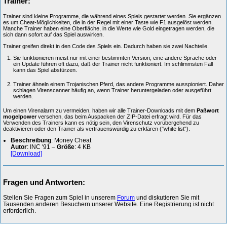
Trainer:
Trainer sind kleine Programme, die während eines Spiels gestartet werden. Sie ergänzen
es um Cheat-Möglichkeiten, die in der Regel mit einer Taste wie F1 ausgelöst werden.
Manche Trainer haben eine Oberfläche, in die Werte wie Gold eingetragen werden, die
sich dann sofort auf das Spiel auswirken.
Trainer greifen direkt in den Code des Spiels ein. Dadurch haben sie zwei Nachteile.
Sie funktionieren meist nur mit einer bestimmten Version; eine andere Sprache oder
ein Update führen oft dazu, daß der Trainer nicht funktioniert. Im schlimmsten Fall
kann das Spiel abstürzen.
Trainer ähneln einem Trojanischen Pferd, das andere Programme ausspioniert. Daher
schlagen Virenscanner häufig an, wenn Trainer heruntergeladen oder ausgeführt
werden.
Um einen Virenalarm zu vermeiden, haben wir alle Trainer-Downloads mit dem
Paßwort
mogelpower
versehen, das beim Auspacken der ZIP-Datei erfragt wird. Für das
Verwenden des Trainers kann es nötig sein, den Virenschutz vorübergehend zu
deaktivieren oder den Trainer als vertrauenswürdig zu erklären ("white list").
Beschreibung
: Money Cheat
Autor
: INC '91 –
Größe
: 4 KB
[Download]
Fragen und Antworten:
Stellen Sie Fragen zum Spiel in unserem
Forum
und diskutieren Sie mit
Tausenden anderen Besuchern unserer Website. Eine Registrierung ist nicht
erforderlich.