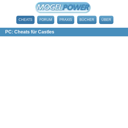
CHEATS
FORUM
PRAXIS
BÜCHER
ÜBER
PC: Cheats für Castles