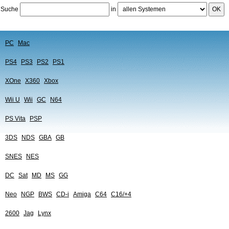
Suche
in
OK
PC
Mac
PS4
PS3
PS2
PS1
XOne
X360
Xbox
Wii U
Wii
GC
N64
PS Vita
PSP
3DS
NDS
GBA
GB
SNES
NES
DC
Sat
MD
MS
GG
Neo
NGP
BWS
CD-i
Amiga
C64
C16/+4
2600
Jag
Lynx