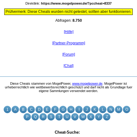
Direktlink:
https://www.mogelpower.de/?pccheat=8337
Prüfvermerk: Diese Cheats wurden nicht getestet, sollten aber funktionieren.
Abfragen:
8.750
[Hilfe]
[Partner-Programm]
[Forum]
[Chat]
Diese Cheats stammen von MogelPower,
www.mogelpower.de
. MogelPower ist
urheberrechtlich wie wettbewerbsrechtlich geschützt und darf nicht als Grundlage fuer
eigene Sammlungen verwendet werden.
1
A
B
C
D
E
F
G
H
I
J
K
L
N
M
O
P
Q
R
S
T
U
V
W
X
Y
Z
Cheat-Suche: