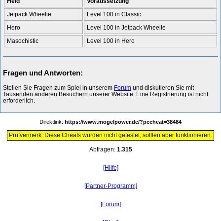
Held
Voraussetzung
Jetpack Wheelie
Level 100 in Classic
Hero
Level 100 in Jetpack Wheelie
Masochistic
Level 100 in Hero
Fragen und Antworten:
Stellen Sie Fragen zum Spiel in unserem
Forum
und diskutieren Sie mit
Tausenden anderen Besuchern unserer Website. Eine Registrierung ist nicht
erforderlich.
Direktlink:
https://www.mogelpower.de/?pccheat=38484
Prüfvermerk: Diese Cheats wurden nicht getestet, sollten aber funktionieren.
Abfragen:
1.315
[Hilfe]
[Partner-Programm]
[Forum]