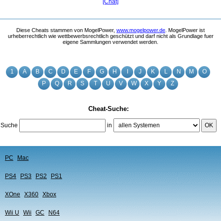
[Chat]
Diese Cheats stammen von MogelPower,
www.mogelpower.de
. MogelPower ist
urheberrechtlich wie wettbewerbsrechtlich geschützt und darf nicht als Grundlage fuer
eigene Sammlungen verwendet werden.
1
A
B
C
D
E
F
G
H
I
J
K
L
N
M
O
P
Q
R
S
T
U
V
W
X
Y
Z
Cheat-Suche:
Suche
in
OK
PC
Mac
PS4
PS3
PS2
PS1
XOne
X360
Xbox
Wii U
Wii
GC
N64