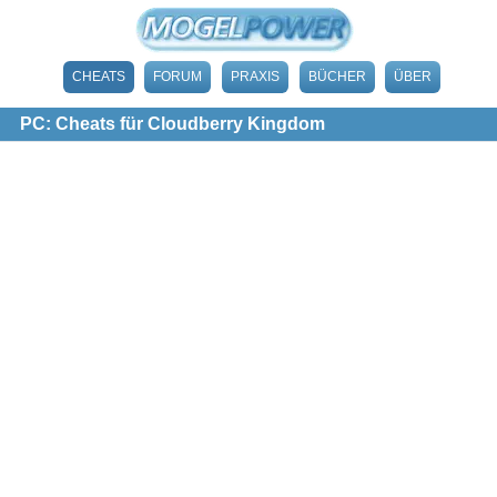
CHEATS
FORUM
PRAXIS
BÜCHER
ÜBER
PC: Cheats für Cloudberry Kingdom