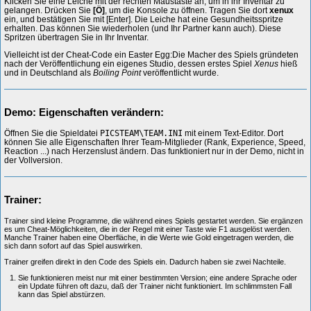
Klicken Sie eine Leiche mit der rechten Maustaste an, um in ihr Inventar zu
gelangen. Drücken Sie
[Ö]
, um die Konsole zu öffnen. Tragen Sie dort
xenux
ein, und bestätigen Sie mit [Enter]. Die Leiche hat eine Gesundheitsspritze
erhalten. Das können Sie wiederholen (und Ihr Partner kann auch). Diese
Spritzen übertragen Sie in Ihr Inventar.
Vielleicht ist der Cheat-Code ein Easter Egg:Die Macher des Spiels gründeten
nach der Veröffentlichung ein eigenes Studio, dessen erstes Spiel
Xenus
hieß
und in Deutschland als
Boiling Point
veröffentlicht wurde.
Demo: Eigenschaften verändern:
Öffnen Sie die Spieldatei
PICSTEAM\TEAM.INI
mit einem Text-Editor. Dort
können Sie alle Eigenschaften Ihrer Team-Mitglieder (Rank, Experience, Speed,
Reaction ...) nach Herzenslust ändern. Das funktioniert nur in der Demo, nicht in
der Vollversion.
Trainer:
Trainer sind kleine Programme, die während eines Spiels gestartet werden. Sie ergänzen
es um Cheat-Möglichkeiten, die in der Regel mit einer Taste wie F1 ausgelöst werden.
Manche Trainer haben eine Oberfläche, in die Werte wie Gold eingetragen werden, die
sich dann sofort auf das Spiel auswirken.
Trainer greifen direkt in den Code des Spiels ein. Dadurch haben sie zwei Nachteile.
Sie funktionieren meist nur mit einer bestimmten Version; eine andere Sprache oder
ein Update führen oft dazu, daß der Trainer nicht funktioniert. Im schlimmsten Fall
kann das Spiel abstürzen.