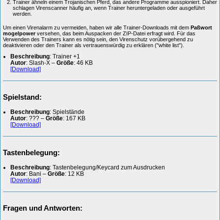
Trainer ähneln einem Trojanischen Pferd, das andere Programme ausspioniert. Daher
schlagen Virenscanner häufig an, wenn Trainer heruntergeladen oder ausgeführt
werden.
Um einen Virenalarm zu vermeiden, haben wir alle Trainer-Downloads mit dem
Paßwort
mogelpower
versehen, das beim Auspacken der ZIP-Datei erfragt wird. Für das
Verwenden des Trainers kann es nötig sein, den Virenschutz vorübergehend zu
deaktivieren oder den Trainer als vertrauenswürdig zu erklären ("white list").
Beschreibung
: Trainer +1
Autor
: Slash-X –
Größe
: 46 KB
[Download]
Spielstand:
Beschreibung
: Spielstände
Autor
: ??? –
Größe
: 167 KB
[Download]
Tastenbelegung:
Beschreibung
: Tastenbelegung/Keycard zum Ausdrucken
Autor
: Bani –
Größe
: 12 KB
[Download]
Fragen und Antworten: