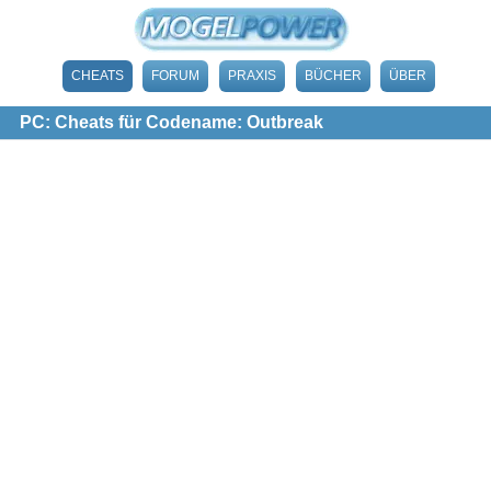
CHEATS
FORUM
PRAXIS
BÜCHER
ÜBER
PC: Cheats für Codename: Outbreak