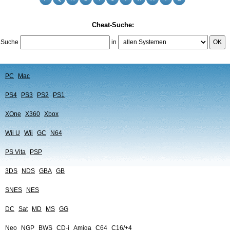
Cheat-Suche:
Suche
in
OK
PC
Mac
PS4
PS3
PS2
PS1
XOne
X360
Xbox
Wii U
Wii
GC
N64
PS Vita
PSP
3DS
NDS
GBA
GB
SNES
NES
DC
Sat
MD
MS
GG
Neo
NGP
BWS
CD-i
Amiga
C64
C16/+4