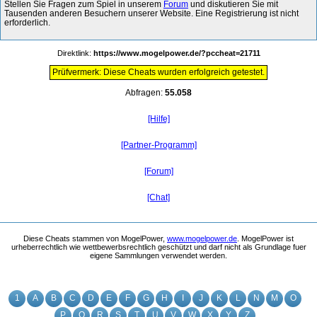
Stellen Sie Fragen zum Spiel in unserem
Forum
und diskutieren Sie mit
Tausenden anderen Besuchern unserer Website. Eine Registrierung ist nicht
erforderlich.
Direktlink:
https://www.mogelpower.de/?pccheat=21711
Prüfvermerk: Diese Cheats wurden erfolgreich getestet.
Abfragen:
55.058
[Hilfe]
[Partner-Programm]
[Forum]
[Chat]
Diese Cheats stammen von MogelPower,
www.mogelpower.de
. MogelPower ist
urheberrechtlich wie wettbewerbsrechtlich geschützt und darf nicht als Grundlage fuer
eigene Sammlungen verwendet werden.
1
A
B
C
D
E
F
G
H
I
J
K
L
N
M
O
P
Q
R
S
T
U
V
W
X
Y
Z