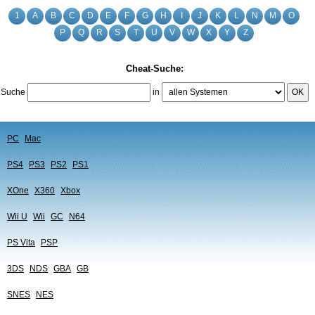
1
A
B
C
D
E
F
G
H
I
J
K
L
N
M
O
P
Q
R
S
T
U
V
W
X
Y
Z
Cheat-Suche:
Suche
in
OK
PC
Mac
PS4
PS3
PS2
PS1
XOne
X360
Xbox
Wii U
Wii
GC
N64
PS Vita
PSP
3DS
NDS
GBA
GB
SNES
NES