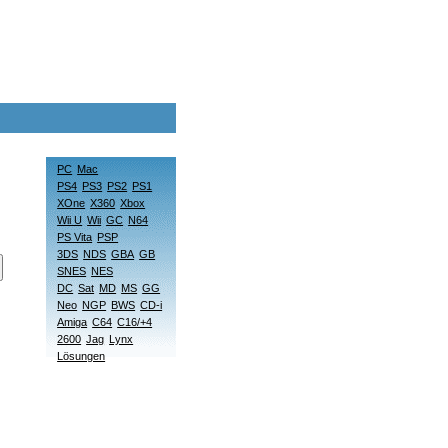
PC
Mac
PS4
PS3
PS2
PS1
XOne
X360
Xbox
Wii U
Wii
GC
N64
PS Vita
PSP
3DS
NDS
GBA
GB
SNES
NES
DC
Sat
MD
MS
GG
Neo
NGP
BWS
CD-i
Amiga
C64
C16/+4
2600
Jag
Lynx
Lösungen