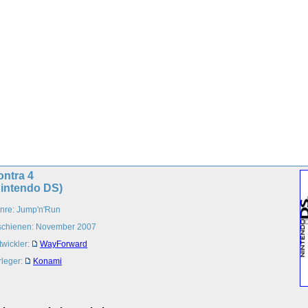
ontra 4
Nintendo DS)
nre: Jump'n'Run
schienen: November 2007
twickler:
WayForward
rleger:
Konami