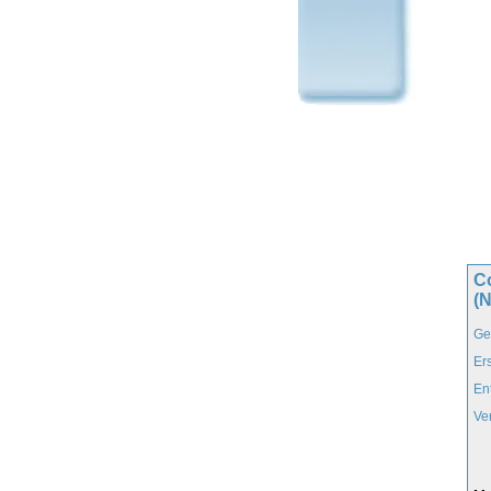
C
(
Ge
Er
En
Ve