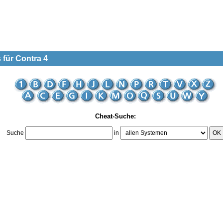
 für Contra 4
Cheat-Suche:
Suche
in
OK