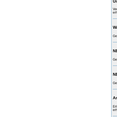
Un
Ve
erh
Wa
Ge
NE
Ge
NE
Ge
An
Er
erh