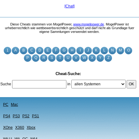
[Chat]
Diese Cheats stammen von MogelPower,
www.mogelpower.de
. MogelPower ist
urheberrechtlich wie wettbewerbsrechtlich geschützt und darf nicht als Grundlage fuer
eigene Sammlungen verwendet werden.
1
A
B
C
D
E
F
G
H
I
J
K
L
N
M
O
P
Q
R
S
T
U
V
W
X
Y
Z
Cheat-Suche:
Suche
in
OK
PC
Mac
PS4
PS3
PS2
PS1
XOne
X360
Xbox
Wii U
Wii
GC
N64