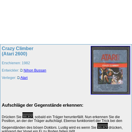
Crazy Climber
(Atari 2600)
Erschienen: 1982
Entwickler:
Nihon Bussan
Verleger:
Atari
Aufschläge der Gegenstände erkennen:
Drücken Sie
, sobald ein Träger herunterfällt. Nun erkennen Sie die
Position, an der der Träger aufschlägt. Ebenso funktioniert der Trick bei den
Gegenständen des bösen Doktors. Lustig wird es wenn Sie
drücken,
während der Vogel ein Ei zu Boden fallen läßt.