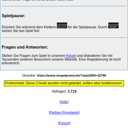
Spielpause:
Drücken Sie während dem Klettern
für die Spielpause. Durch
setzen Sie das Spiel fort.
Fragen und Antworten:
Stellen Sie Fragen zum Spiel in unserem
Forum
und diskutieren Sie mit
Tausenden anderen Besuchern unserer Website. Eine Registrierung ist nicht
erforderlich.
Direktlink:
https://www.mogelpower.de/?atari2600=32790
Prüfvermerk: Diese Cheats wurden nicht getestet, sollten aber funktionieren.
Abfragen:
2.719
[Hilfe]
[Partner-Programm]
[Forum]