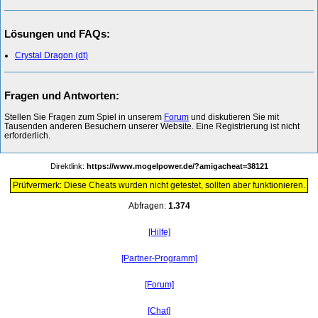
Lösungen und FAQs:
Crystal Dragon (dt)
Fragen und Antworten:
Stellen Sie Fragen zum Spiel in unserem
Forum
und diskutieren Sie mit
Tausenden anderen Besuchern unserer Website. Eine Registrierung ist nicht
erforderlich.
Direktlink:
https://www.mogelpower.de/?amigacheat=38121
Prüfvermerk: Diese Cheats wurden nicht getestet, sollten aber funktionieren.
Abfragen:
1.374
[Hilfe]
[Partner-Programm]
[Forum]
[Chat]