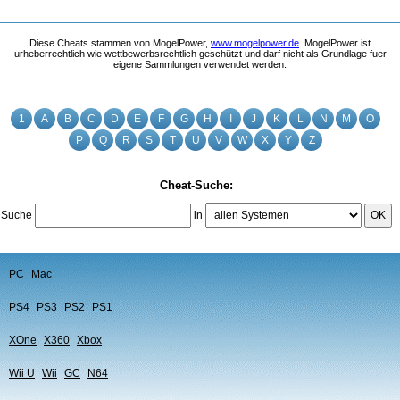
Diese Cheats stammen von MogelPower,
www.mogelpower.de
. MogelPower ist
urheberrechtlich wie wettbewerbsrechtlich geschützt und darf nicht als Grundlage fuer
eigene Sammlungen verwendet werden.
1
A
B
C
D
E
F
G
H
I
J
K
L
N
M
O
P
Q
R
S
T
U
V
W
X
Y
Z
Cheat-Suche:
Suche
in
OK
PC
Mac
PS4
PS3
PS2
PS1
XOne
X360
Xbox
Wii U
Wii
GC
N64