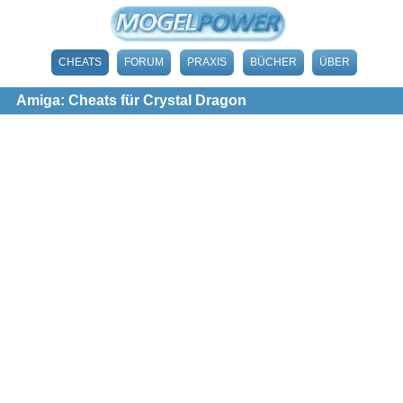
CHEATS
FORUM
PRAXIS
BÜCHER
ÜBER
Amiga: Cheats für Crystal Dragon