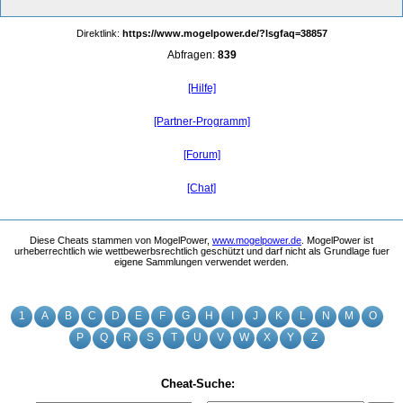
Direktlink:
https://www.mogelpower.de/?lsgfaq=38857
Abfragen:
839
[Hilfe]
[Partner-Programm]
[Forum]
[Chat]
Diese Cheats stammen von MogelPower,
www.mogelpower.de
. MogelPower ist
urheberrechtlich wie wettbewerbsrechtlich geschützt und darf nicht als Grundlage fuer
eigene Sammlungen verwendet werden.
1
A
B
C
D
E
F
G
H
I
J
K
L
N
M
O
P
Q
R
S
T
U
V
W
X
Y
Z
Cheat-Suche: