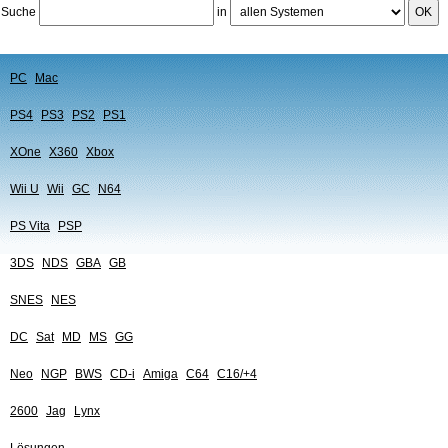
Suche
in
OK
PC
Mac
PS4
PS3
PS2
PS1
XOne
X360
Xbox
Wii U
Wii
GC
N64
PS Vita
PSP
3DS
NDS
GBA
GB
SNES
NES
DC
Sat
MD
MS
GG
Neo
NGP
BWS
CD-i
Amiga
C64
C16/+4
2600
Jag
Lynx
Lösungen