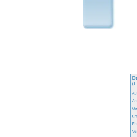
D
(
Au
An
Ge
Er
En
Ve