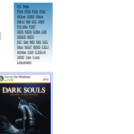
PC
Mac
PS4
PS3
PS2
PS1
XOne
X360
Xbox
Wii U
Wii
GC
N64
PS Vita
PSP
3DS
NDS
GBA
GB
SNES
NES
DC
Sat
MD
MS
GG
Neo
NGP
BWS
CD-i
Amiga
C64
C16/+4
2600
Jag
Lynx
Lösungen