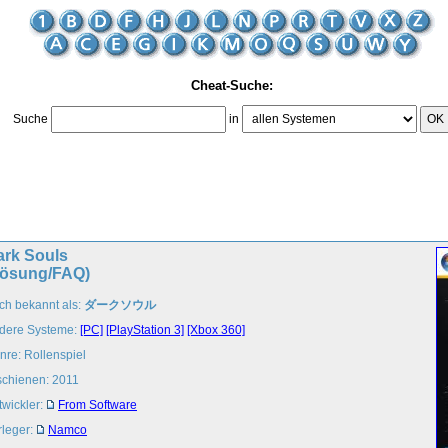
Cheat-Suche:
Suche
in
OK
ark Souls
Lösung/FAQ)
ch bekannt als:
ダークソウル
dere Systeme:
[PC]
[PlayStation 3]
[Xbox 360]
nre: Rollenspiel
schienen: 2011
twickler:
From Software
rleger:
Namco