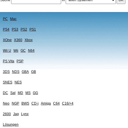
PC
Mac
PS4
PS3
PS2
PS1
XOne
X360
Xbox
Wii U
Wii
GC
N64
PS Vita
PSP
3DS
NDS
GBA
GB
SNES
NES
DC
Sat
MD
MS
GG
Neo
NGP
BWS
CD-i
Amiga
C64
C16/+4
2600
Jag
Lynx
Lösungen