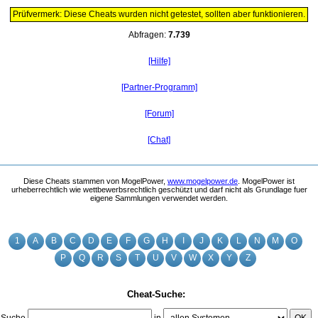
Prüfvermerk: Diese Cheats wurden nicht getestet, sollten aber funktionieren.
Abfragen:
7.739
[Hilfe]
[Partner-Programm]
[Forum]
[Chat]
Diese Cheats stammen von MogelPower,
www.mogelpower.de
. MogelPower ist
urheberrechtlich wie wettbewerbsrechtlich geschützt und darf nicht als Grundlage fuer
eigene Sammlungen verwendet werden.
1
A
B
C
D
E
F
G
H
I
J
K
L
N
M
O
P
Q
R
S
T
U
V
W
X
Y
Z
Cheat-Suche:
Suche
in
OK