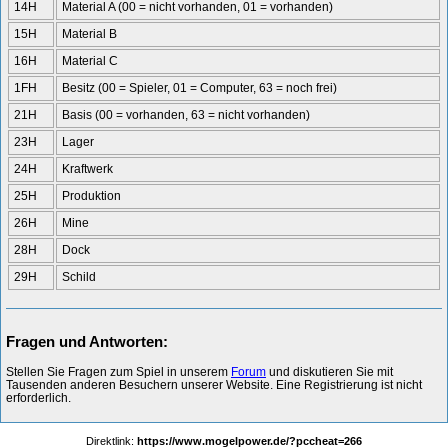
14H
Material A (00 = nicht vorhanden, 01 = vorhanden)
15H
Material B
16H
Material C
1FH
Besitz (00 = Spieler, 01 = Computer, 63 = noch frei)
21H
Basis (00 = vorhanden, 63 = nicht vorhanden)
23H
Lager
24H
Kraftwerk
25H
Produktion
26H
Mine
28H
Dock
29H
Schild
Fragen und Antworten:
Stellen Sie Fragen zum Spiel in unserem
Forum
und diskutieren Sie mit
Tausenden anderen Besuchern unserer Website. Eine Registrierung ist nicht
erforderlich.
Direktlink:
https://www.mogelpower.de/?pccheat=266