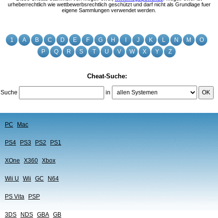
urheberrechtlich wie wettbewerbsrechtlich geschützt und darf nicht als Grundlage fuer
eigene Sammlungen verwendet werden.
1
A
B
C
D
E
F
G
H
I
J
K
L
N
M
O
P
Q
R
S
T
U
V
W
X
Y
Z
Cheat-Suche:
Suche
in
OK
PC
Mac
PS4
PS3
PS2
PS1
XOne
X360
Xbox
Wii U
Wii
GC
N64
PS Vita
PSP
3DS
NDS
GBA
GB