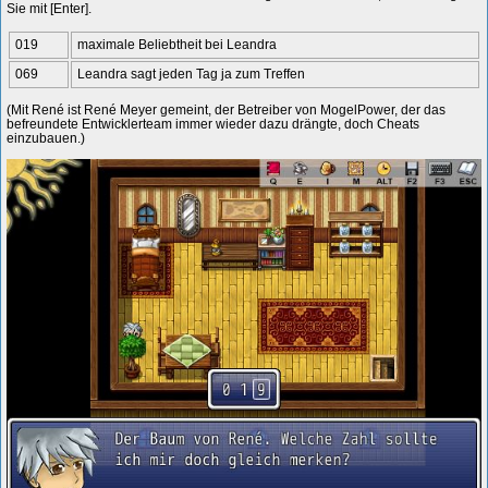
Sie mit [Enter].
019
maximale Beliebtheit bei Leandra
069
Leandra sagt jeden Tag ja zum Treffen
(Mit René ist René Meyer gemeint, der Betreiber von MogelPower, der das
befreundete Entwicklerteam immer wieder dazu drängte, doch Cheats
einzubauen.)