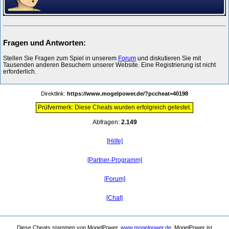
Fragen und Antworten:
Stellen Sie Fragen zum Spiel in unserem
Forum
und diskutieren Sie mit
Tausenden anderen Besuchern unserer Website. Eine Registrierung ist nicht
erforderlich.
Direktlink:
https://www.mogelpower.de/?pccheat=40198
Prüfvermerk: Diese Cheats wurden erfolgreich getestet.
Abfragen:
2.149
[Hilfe]
[Partner-Programm]
[Forum]
[Chat]
Diese Cheats stammen von MogelPower,
www.mogelpower.de
. MogelPower ist