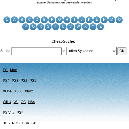
eigene Sammlungen verwendet werden.
1
A
B
C
D
E
F
G
H
I
J
K
L
N
M
O
P
Q
R
S
T
U
V
W
X
Y
Z
Cheat-Suche:
Suche
in
OK
PC
Mac
PS4
PS3
PS2
PS1
XOne
X360
Xbox
Wii U
Wii
GC
N64
PS Vita
PSP
3DS
NDS
GBA
GB