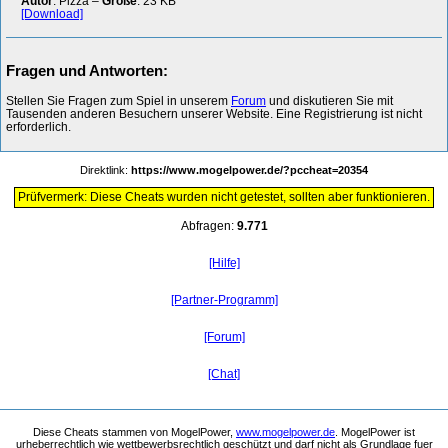
Autor
: Pizza –
Größe
: 23 KB
[Download]
Fragen und Antworten:
Stellen Sie Fragen zum Spiel in unserem
Forum
und diskutieren Sie mit
Tausenden anderen Besuchern unserer Website. Eine Registrierung ist nicht
erforderlich.
Direktlink:
https://www.mogelpower.de/?pccheat=20354
Prüfvermerk: Diese Cheats wurden nicht getestet, sollten aber funktionieren.
Abfragen:
9.771
[Hilfe]
[Partner-Programm]
[Forum]
[Chat]
Diese Cheats stammen von MogelPower,
www.mogelpower.de
. MogelPower ist
urheberrechtlich wie wettbewerbsrechtlich geschützt und darf nicht als Grundlage fuer