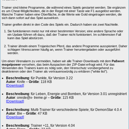
Trainer sind kleine Programme, die während eines Spiels gestartet werden. Sie ergänzen
es um Cheat-Möglichkeiten, die in der Regel mit einer Taste wie F1 ausgelöst werden.
Manche Trainer haben eine Oberfläche, in die Werte wie Gold eingetragen werden, die
sich dann sofort auf das Spiel auswirken.
Trainer greifen direkt in den Code des Spiels ein. Dadurch haben sie zwei Nachteile.
Sie funktionieren meist nur mit einer bestimmten Version; eine andere Sprache oder
ein Update führen oft dazu, daß der Trainer nicht funktioniert. Im schlimmsten Fall
kann das Spiel abstürzen.
Trainer ähneln einem Trojanischen Pferd, das andere Programme ausspioniert. Daher
schlagen Virenscanner häufig an, wenn Trainer heruntergeladen oder ausgeführt
werden.
Um einen Virenalarm zu vermeiden, haben wir alle Trainer-Downloads mit dem
Paßwort
mogelpower
versehen, das beim Auspacken der ZIP-Datei erfragt wird. Für das
Verwenden des Trainers kann es nötig sein, den Virenschutz vorübergehend zu
deaktivieren oder den Trainer als vertrauenswürdig zu erklären ("white list").
Beschreibung
: für Punkte, für Version 3.22
Autor
: Knife –
Größe
: 118 KB
[Download]
Beschreibung
: für Leben, Energie und Bomben, für Version 3.01 unregistriert
Autor
: oreste@x- treme.gr –
Größe
: 115 KB
[Download]
Beschreibung
: Multi-Trainer für verschiedene Spiele; für DemonStar 4.0.4
Autor
: Bie –
Größe
: 47 KB
[Download]
Beschreibung
: Trainer +11, für Version 4.04