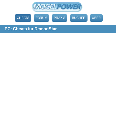
CHEATS
FORUM
PRAXIS
BÜCHER
ÜBER
PC: Cheats für DemonStar