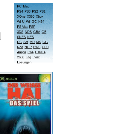
PC
Mac
PS4
PS3
PS2
PS1
XOne
X360
Xbox
Wii U
Wii
GC
N64
PS Vita
PSP
3DS
NDS
GBA
GB
SNES
NES
DC
Sat
MD
MS
GG
Neo
NGP
BWS
CD-i
Amiga
C64
C16/+4
2600
Jag
Lynx
Lösungen