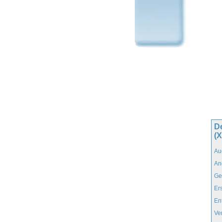
De
(
Au
An
Ge
Er
En
Ve