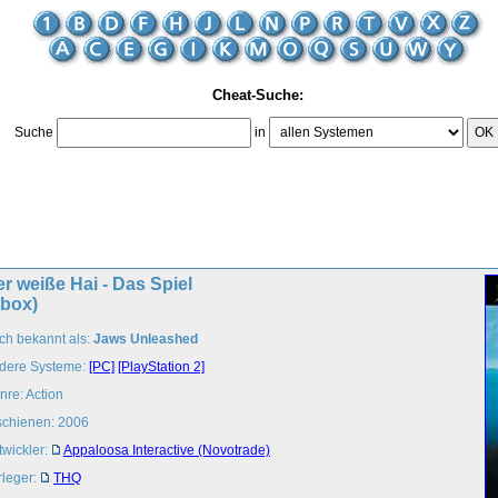
Cheat-Suche:
Suche
in
OK
r weiße Hai - Das Spiel
Xbox)
ch bekannt als:
Jaws Unleashed
dere Systeme:
[PC]
[PlayStation 2]
nre: Action
schienen: 2006
twickler:
Appaloosa Interactive (Novotrade)
rleger:
THQ