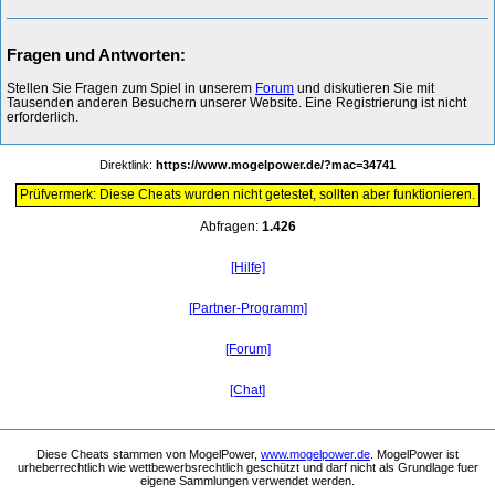
Fragen und Antworten:
Stellen Sie Fragen zum Spiel in unserem
Forum
und diskutieren Sie mit
Tausenden anderen Besuchern unserer Website. Eine Registrierung ist nicht
erforderlich.
Direktlink:
https://www.mogelpower.de/?mac=34741
Prüfvermerk: Diese Cheats wurden nicht getestet, sollten aber funktionieren.
Abfragen:
1.426
[Hilfe]
[Partner-Programm]
[Forum]
[Chat]
Diese Cheats stammen von MogelPower,
www.mogelpower.de
. MogelPower ist
urheberrechtlich wie wettbewerbsrechtlich geschützt und darf nicht als Grundlage fuer
eigene Sammlungen verwendet werden.