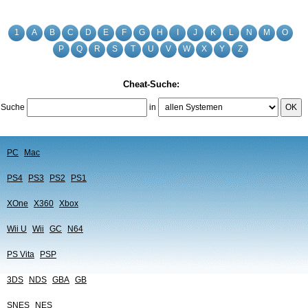
1
A
B
C
D
E
F
G
H
I
J
K
L
N
M
O
P
Q
R
S
T
U
V
W
X
Y
Z
Cheat-Suche:
Suche
in
OK
PC
Mac
PS4
PS3
PS2
PS1
XOne
X360
Xbox
Wii U
Wii
GC
N64
PS Vita
PSP
3DS
NDS
GBA
GB
SNES
NES