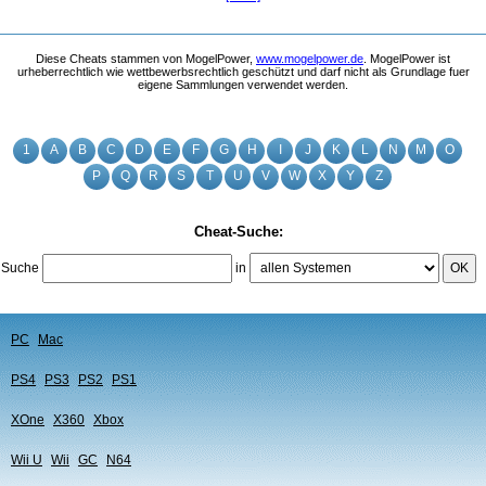
Diese Cheats stammen von MogelPower,
www.mogelpower.de
. MogelPower ist
urheberrechtlich wie wettbewerbsrechtlich geschützt und darf nicht als Grundlage fuer
eigene Sammlungen verwendet werden.
1
A
B
C
D
E
F
G
H
I
J
K
L
N
M
O
P
Q
R
S
T
U
V
W
X
Y
Z
Cheat-Suche:
Suche
in
OK
PC
Mac
PS4
PS3
PS2
PS1
XOne
X360
Xbox
Wii U
Wii
GC
N64