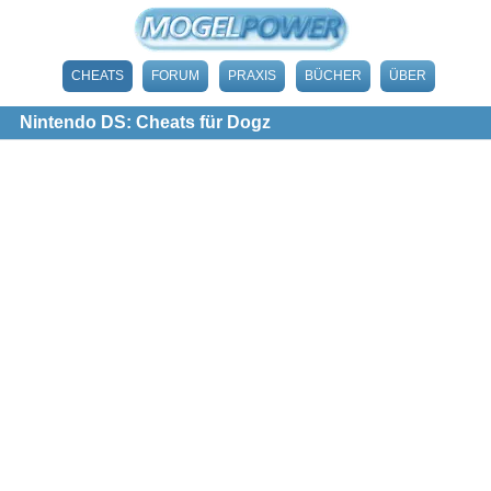
CHEATS
FORUM
PRAXIS
BÜCHER
ÜBER
Nintendo DS: Cheats für Dogz