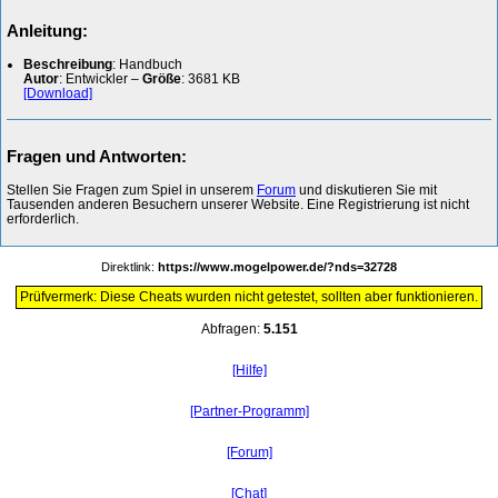
Anleitung:
Beschreibung
: Handbuch
Autor
: Entwickler –
Größe
: 3681 KB
[Download]
Fragen und Antworten:
Stellen Sie Fragen zum Spiel in unserem
Forum
und diskutieren Sie mit
Tausenden anderen Besuchern unserer Website. Eine Registrierung ist nicht
erforderlich.
Direktlink:
https://www.mogelpower.de/?nds=32728
Prüfvermerk: Diese Cheats wurden nicht getestet, sollten aber funktionieren.
Abfragen:
5.151
[Hilfe]
[Partner-Programm]
[Forum]
[Chat]