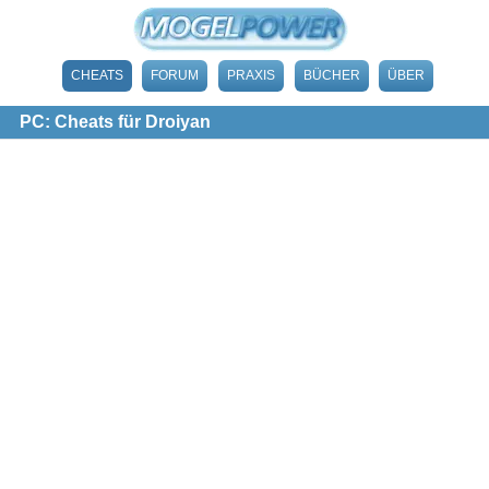
CHEATS
FORUM
PRAXIS
BÜCHER
ÜBER
PC: Cheats für Droiyan