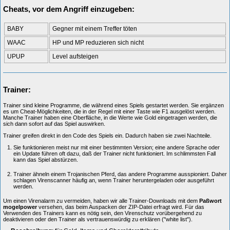
Cheats, vor dem Angriff einzugeben:
BABY
Gegner mit einem Treffer töten
WAAC
HP und MP reduzieren sich nicht
UPUP
Level aufsteigen
Trainer:
Trainer sind kleine Programme, die während eines Spiels gestartet werden. Sie ergänzen
es um Cheat-Möglichkeiten, die in der Regel mit einer Taste wie F1 ausgelöst werden.
Manche Trainer haben eine Oberfläche, in die Werte wie Gold eingetragen werden, die
sich dann sofort auf das Spiel auswirken.
Trainer greifen direkt in den Code des Spiels ein. Dadurch haben sie zwei Nachteile.
Sie funktionieren meist nur mit einer bestimmten Version; eine andere Sprache oder
ein Update führen oft dazu, daß der Trainer nicht funktioniert. Im schlimmsten Fall
kann das Spiel abstürzen.
Trainer ähneln einem Trojanischen Pferd, das andere Programme ausspioniert. Daher
schlagen Virenscanner häufig an, wenn Trainer heruntergeladen oder ausgeführt
werden.
Um einen Virenalarm zu vermeiden, haben wir alle Trainer-Downloads mit dem
Paßwort
mogelpower
versehen, das beim Auspacken der ZIP-Datei erfragt wird. Für das
Verwenden des Trainers kann es nötig sein, den Virenschutz vorübergehend zu
deaktivieren oder den Trainer als vertrauenswürdig zu erklären ("white list").