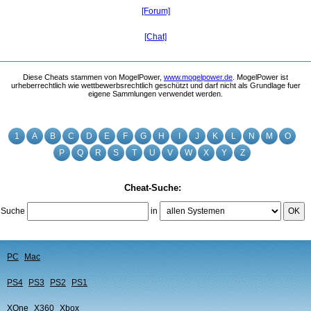
[Forum]
[Chat]
Diese Cheats stammen von MogelPower,
www.mogelpower.de
. MogelPower ist
urheberrechtlich wie wettbewerbsrechtlich geschützt und darf nicht als Grundlage fuer
eigene Sammlungen verwendet werden.
1
A
B
C
D
E
F
G
H
I
J
K
L
N
M
O
P
Q
R
S
T
U
V
W
X
Y
Z
Cheat-Suche:
Suche
in
OK
PC
Mac
PS4
PS3
PS2
PS1
XOne
X360
Xbox