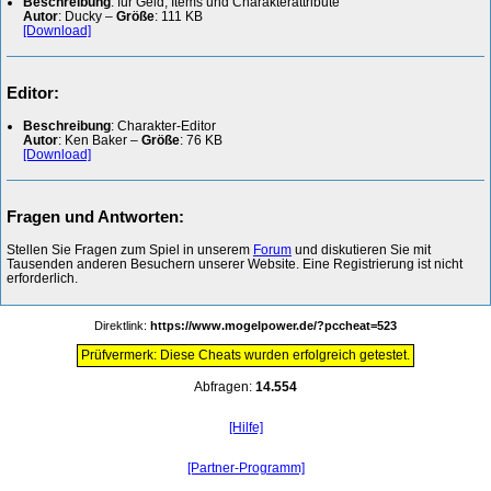
Beschreibung
: für Geld, Items und Charakterattribute
Autor
: Ducky –
Größe
: 111 KB
[Download]
Editor:
Beschreibung
: Charakter-Editor
Autor
: Ken Baker –
Größe
: 76 KB
[Download]
Fragen und Antworten:
Stellen Sie Fragen zum Spiel in unserem
Forum
und diskutieren Sie mit
Tausenden anderen Besuchern unserer Website. Eine Registrierung ist nicht
erforderlich.
Direktlink:
https://www.mogelpower.de/?pccheat=523
Prüfvermerk: Diese Cheats wurden erfolgreich getestet.
Abfragen:
14.554
[Hilfe]
[Partner-Programm]