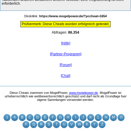
erforderlich.
Direktlink:
https://www.mogelpower.de/?pccheat=1654
Prüfvermerk: Diese Cheats wurden erfolgreich getestet.
Abfragen:
86.354
[Hilfe]
[Partner-Programm]
[Forum]
[Chat]
Diese Cheats stammen von MogelPower,
www.mogelpower.de
. MogelPower ist
urheberrechtlich wie wettbewerbsrechtlich geschützt und darf nicht als Grundlage fuer
eigene Sammlungen verwendet werden.
1
A
B
C
D
E
F
G
H
I
J
K
L
N
M
O
P
Q
R
S
T
U
V
W
X
Y
Z