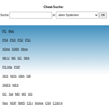
Cheat-Suche:
Suche
in
OK
PC
Mac
PS4
PS3
PS2
PS1
XOne
X360
Xbox
Wii U
Wii
GC
N64
PS Vita
PSP
3DS
NDS
GBA
GB
SNES
NES
DC
Sat
MD
MS
GG
Neo
NGP
BWS
CD-i
Amiga
C64
C16/+4