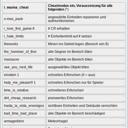
Cheatmodus ein, Voraussetzung für alle
i_wanna_cheat
folgenden
(*)
angewählte Einheiten reparieren und
x-mas_pack
aufmunitionieren
i_love_this_game #
# CR erhalten
i_hate_limits
# Einheitenlimit auf # setzen
fireworks
Minen ins Gebiet legen (Bereich von 8)
the_hammer_of_thor
alle Gegner im Bereich töten
massacre
alle Objekte im Bereich töten
see_you_next_life
ausgewähltes Objekt töten
einstein 1
schnelles Erforschen (0 = aus)
help_me_please!!! 1
schnelles Erforschen nur für Spieler
time_is_relative
schnelleres Erforschen
dirt_cheap_research
preiswertes Erforschen
hasta_la_vista_enemigos
sichtbare Einheiten und Gebäude vernichten
bad_time_bad_place
alle Objekte im Bereich beschädigen
armageddon
Meteorhagel