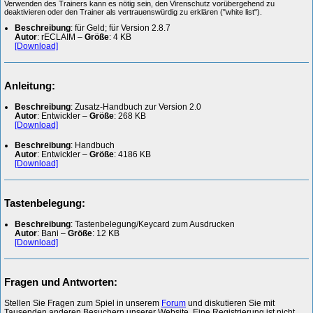
Verwenden des Trainers kann es nötig sein, den Virenschutz vorübergehend zu
deaktivieren oder den Trainer als vertrauenswürdig zu erklären ("white list").
Beschreibung
: für Geld; für Version 2.8.7
Autor
: rECLAIM –
Größe
: 4 KB
[Download]
Anleitung:
Beschreibung
: Zusatz-Handbuch zur Version 2.0
Autor
: Entwickler –
Größe
: 268 KB
[Download]
Beschreibung
: Handbuch
Autor
: Entwickler –
Größe
: 4186 KB
[Download]
Tastenbelegung:
Beschreibung
: Tastenbelegung/Keycard zum Ausdrucken
Autor
: Bani –
Größe
: 12 KB
[Download]
Fragen und Antworten:
Stellen Sie Fragen zum Spiel in unserem
Forum
und diskutieren Sie mit
Tausenden anderen Besuchern unserer Website. Eine Registrierung ist nicht