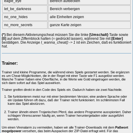
eagle_eye
Bereich aufdecken
let_be_darkness
Bereich verbergen
no_one_hides
alle Einheiten zeigen
no_more_secrets
ganze Karte zeigen
(*)
Bei diesem Aktivierungscheat müssen Sie die linke
[Umschalt]
-Taste sowie
[0]
auf dem Ziffernblock halten (= gedrückt lassen), während Sie mit
[Enter]
bestätigen. Die Anzeige
I_wanna_cheat() -> 1
ist ein Zeichen, daß es funktioniert
hat.
Trainer:
Trainer sind kleine Programme, die während eines Spiels gestartet werden. Sie ergänzen
es um Cheat-Möglichkeiten, die in der Regel mit einer Taste wie F1 ausgelöst werden.
Manche Trainer haben eine Oberfläche, in die Werte wie Gold eingetragen werden, die
sich dann sofort auf das Spiel auswirken.
Trainer greifen direkt in den Code des Spiels ein. Dadurch haben sie zwei Nachteile.
Sie funktionieren meist nur mit einer bestimmten Version; eine andere Sprache oder
ein Update führen oft dazu, daß der Trainer nicht funktioniert. Im schlimmsten Fall
kann das Spiel abstürzen.
Trainer ähneln einem Trojanischen Pferd, das andere Programme ausspioniert. Daher
schlagen Virenscanner häufig an, wenn Trainer heruntergeladen oder ausgeführt
werden.
Um einen Virenalarm zu vermeiden, haben wir alle Trainer-Downloads mit dem
Paßwort
mogelpower
versehen, das beim Auspacken der ZIP-Datei erfragt wird. Für das