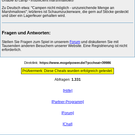
Unable to camp - insufficient marshmallows!
Zu Deutsch etwa: "Campen nicht möglich - unzureichende Menge an
Marshmallows"; letzteres ist Schaumzuckerware, die gern auf Stöcke gesteckt
und über ein Lagerfeuer gehalten wird.
Fragen und Antworten:
Stellen Sie Fragen zum Spiel in unserem
Forum
und diskutieren Sie mit
Tausenden anderen Besuchern unserer Website. Eine Registrierung ist nicht
erforderlich.
Direktlink:
https://www.mogelpower.de/?pccheat=39986
Prüfvermerk: Diese Cheats wurden erfolgreich getestet.
Abfragen:
1.331
[Hilfe]
[Partner-Programm]
[Forum]
[Chat]