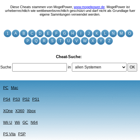
Diese Cheats stammen von MogelPower,
www.mogelpower.de
. MogelPower ist
urheberrechtlich wie wettbewerbsrechtlich geschützt und darf nicht als Grundlage fuer
eigene Sammlungen verwendet werden.
1
A
B
C
D
E
F
G
H
I
J
K
L
N
M
O
P
Q
R
S
T
U
V
W
X
Y
Z
Cheat-Suche:
Suche
in
OK
PC
Mac
PS4
PS3
PS2
PS1
XOne
X360
Xbox
Wii U
Wii
GC
N64
PS Vita
PSP