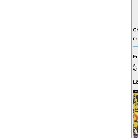
Ch
Es
Fr
St
Web
L