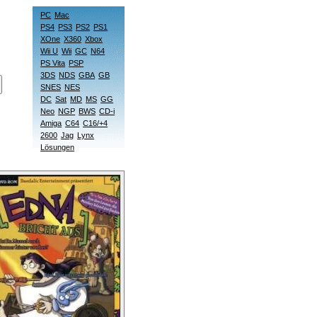
PC
Mac
PS4
PS3
PS2
PS1
XOne
X360
Xbox
Wii U
Wii
GC
N64
PS Vita
PSP
3DS
NDS
GBA
GB
SNES
NES
DC
Sat
MD
MS
GG
Neo
NGP
BWS
CD-i
Amiga
C64
C16/+4
2600
Jag
Lynx
Lösungen