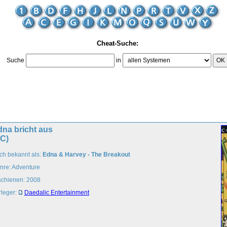
Cheat-Suche:
Suche
in
OK
na bricht aus
PC)
ch bekannt als:
Edna & Harvey - The Breakout
nre: Adventure
schienen: 2008
rleger:
Daedalic Entertainment