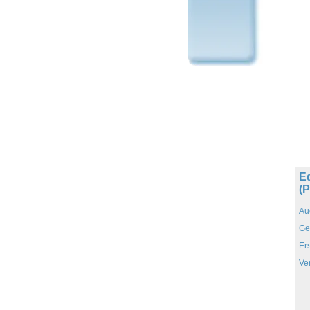
Ed
(
Au
Ge
Er
Ve