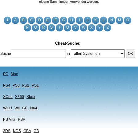
eigene Sammlungen verwendet werden.
1
A
B
C
D
E
F
G
H
I
J
K
L
N
M
O
P
Q
R
S
T
U
V
W
X
Y
Z
Cheat-Suche:
Suche
in
OK
PC
Mac
PS4
PS3
PS2
PS1
XOne
X360
Xbox
Wii U
Wii
GC
N64
PS Vita
PSP
3DS
NDS
GBA
GB