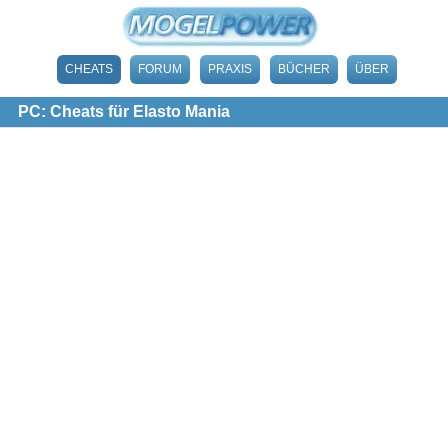
CHEATS
FORUM
PRAXIS
BÜCHER
ÜBER
PC: Cheats für Elasto Mania