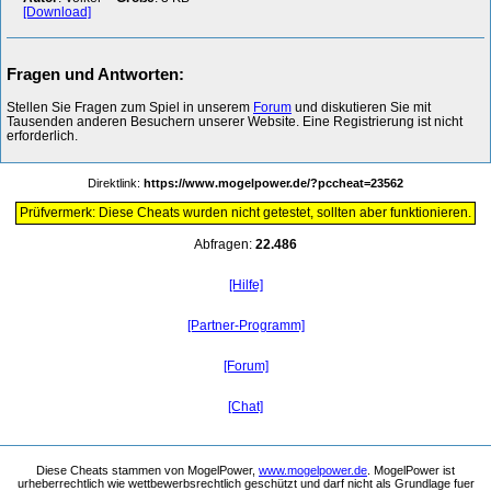
[Download]
Fragen und Antworten:
Stellen Sie Fragen zum Spiel in unserem
Forum
und diskutieren Sie mit
Tausenden anderen Besuchern unserer Website. Eine Registrierung ist nicht
erforderlich.
Direktlink:
https://www.mogelpower.de/?pccheat=23562
Prüfvermerk: Diese Cheats wurden nicht getestet, sollten aber funktionieren.
Abfragen:
22.486
[Hilfe]
[Partner-Programm]
[Forum]
[Chat]
Diese Cheats stammen von MogelPower,
www.mogelpower.de
. MogelPower ist
urheberrechtlich wie wettbewerbsrechtlich geschützt und darf nicht als Grundlage fuer