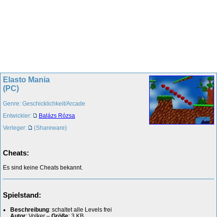
Elasto Mania
(PC)
Genre: Geschicklichkeit/Arcade
Entwickler:
Balázs Rózsa
Verleger:
(Shareware)
Cheats:
Es sind keine Cheats bekannt.
Spielstand:
Beschreibung
: schaltet alle Levels frei
Autor
: Volker –
Größe
: 3 KB