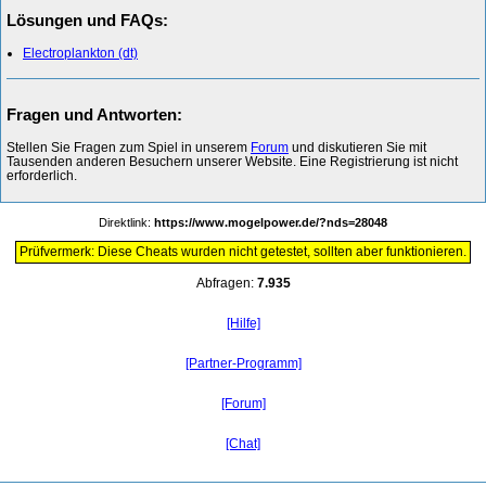
Lösungen und FAQs:
Electroplankton (dt)
Fragen und Antworten:
Stellen Sie Fragen zum Spiel in unserem
Forum
und diskutieren Sie mit
Tausenden anderen Besuchern unserer Website. Eine Registrierung ist nicht
erforderlich.
Direktlink:
https://www.mogelpower.de/?nds=28048
Prüfvermerk: Diese Cheats wurden nicht getestet, sollten aber funktionieren.
Abfragen:
7.935
[Hilfe]
[Partner-Programm]
[Forum]
[Chat]