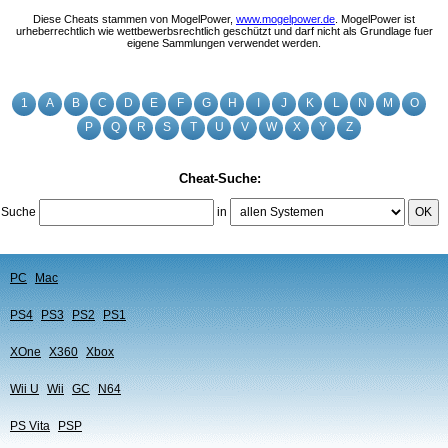
Diese Cheats stammen von MogelPower,
www.mogelpower.de
. MogelPower ist
urheberrechtlich wie wettbewerbsrechtlich geschützt und darf nicht als Grundlage fuer
eigene Sammlungen verwendet werden.
1
A
B
C
D
E
F
G
H
I
J
K
L
N
M
O
P
Q
R
S
T
U
V
W
X
Y
Z
Cheat-Suche:
Suche
in
OK
PC
Mac
PS4
PS3
PS2
PS1
XOne
X360
Xbox
Wii U
Wii
GC
N64
PS Vita
PSP