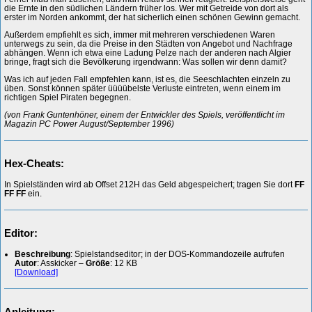
die Ernte in den südlichen Ländern früher los. Wer mit Getreide von dort als
erster im Norden ankommt, der hat sicherlich einen schönen Gewinn gemacht.
Außerdem empfiehlt es sich, immer mit mehreren verschiedenen Waren
unterwegs zu sein, da die Preise in den Städten von Angebot und Nachfrage
abhängen. Wenn ich etwa eine Ladung Pelze nach der anderen nach Algier
bringe, fragt sich die Bevölkerung irgendwann: Was sollen wir denn damit?
Was ich auf jeden Fall empfehlen kann, ist es, die Seeschlachten einzeln zu
üben. Sonst können später üüüübelste Verluste eintreten, wenn einem im
richtigen Spiel Piraten begegnen.
(von Frank Guntenhöner, einem der Entwickler des Spiels, veröffentlicht im
Magazin PC Power August/September 1996)
Hex-Cheats:
In Spielständen wird ab Offset 212H das Geld abgespeichert; tragen Sie dort
FF
FF FF
ein.
Editor:
Beschreibung
: Spielstandseditor; in der DOS-Kommandozeile aufrufen
Autor
: Asskicker –
Größe
: 12 KB
[Download]
Anleitung: