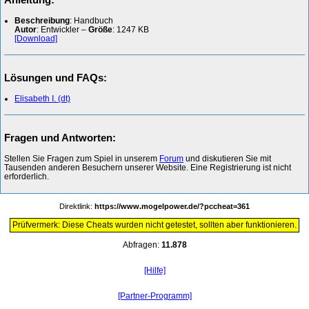
Beschreibung
: Handbuch
Autor
: Entwickler –
Größe
: 1247 KB
[Download]
Lösungen und FAQs:
Elisabeth I. (dt)
Fragen und Antworten:
Stellen Sie Fragen zum Spiel in unserem
Forum
und diskutieren Sie mit
Tausenden anderen Besuchern unserer Website. Eine Registrierung ist nicht
erforderlich.
Direktlink:
https://www.mogelpower.de/?pccheat=361
Prüfvermerk: Diese Cheats wurden nicht getestet, sollten aber funktionieren.
Abfragen:
11.878
[Hilfe]
[Partner-Programm]