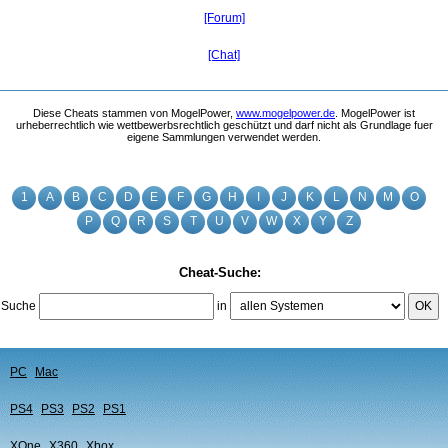
[Forum]
[Chat]
Diese Cheats stammen von MogelPower,
www.mogelpower.de
. MogelPower ist
urheberrechtlich wie wettbewerbsrechtlich geschützt und darf nicht als Grundlage fuer
eigene Sammlungen verwendet werden.
1
A
B
C
D
E
F
G
H
I
J
K
L
N
M
O
P
Q
R
S
T
U
V
W
X
Y
Z
Cheat-Suche:
Suche
in
OK
PC
Mac
PS4
PS3
PS2
PS1
XOne
X360
Xbox