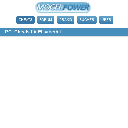
CHEATS
FORUM
PRAXIS
BÜCHER
ÜBER
PC: Cheats für Elisabeth I.