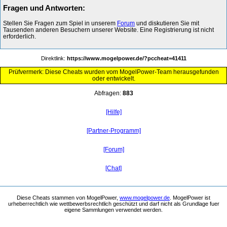
Fragen und Antworten:
Stellen Sie Fragen zum Spiel in unserem
Forum
und diskutieren Sie mit
Tausenden anderen Besuchern unserer Website. Eine Registrierung ist nicht
erforderlich.
Direktlink:
https://www.mogelpower.de/?pccheat=41411
Prüfvermerk: Diese Cheats wurden vom MogelPower-Team herausgefunden
oder entwickelt.
Abfragen:
883
[Hilfe]
[Partner-Programm]
[Forum]
[Chat]
Diese Cheats stammen von MogelPower,
www.mogelpower.de
. MogelPower ist
urheberrechtlich wie wettbewerbsrechtlich geschützt und darf nicht als Grundlage fuer
eigene Sammlungen verwendet werden.