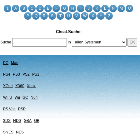
1
A
B
C
D
E
F
G
H
I
J
K
L
N
M
O
P
Q
R
S
T
U
V
W
X
Y
Z
Cheat-Suche:
Suche
in
OK
PC
Mac
PS4
PS3
PS2
PS1
XOne
X360
Xbox
Wii U
Wii
GC
N64
PS Vita
PSP
3DS
NDS
GBA
GB
SNES
NES