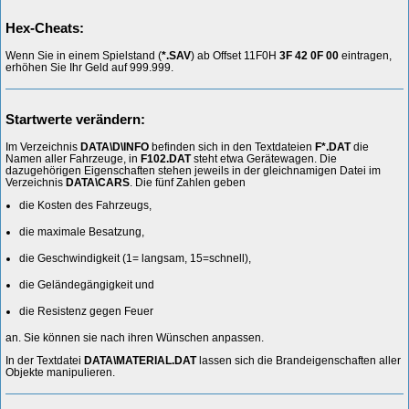
Hex-Cheats:
Wenn Sie in einem Spielstand (
*.SAV
) ab Offset 11F0H
3F 42 0F 00
eintragen,
erhöhen Sie Ihr Geld auf 999.999.
Startwerte verändern:
Im Verzeichnis
DATA\D\INFO
befinden sich in den Textdateien
F*.DAT
die
Namen aller Fahrzeuge, in
F102.DAT
steht etwa Gerätewagen. Die
dazugehörigen Eigenschaften stehen jeweils in der gleichnamigen Datei im
Verzeichnis
DATA\CARS
. Die fünf Zahlen geben
die Kosten des Fahrzeugs,
die maximale Besatzung,
die Geschwindigkeit (1= langsam, 15=schnell),
die Geländegängigkeit und
die Resistenz gegen Feuer
an. Sie können sie nach ihren Wünschen anpassen.
In der Textdatei
DATA\MATERIAL.DAT
lassen sich die Brandeigenschaften aller
Objekte manipulieren.