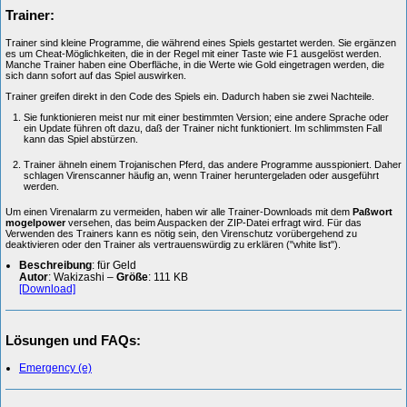
Trainer:
Trainer sind kleine Programme, die während eines Spiels gestartet werden. Sie ergänzen
es um Cheat-Möglichkeiten, die in der Regel mit einer Taste wie F1 ausgelöst werden.
Manche Trainer haben eine Oberfläche, in die Werte wie Gold eingetragen werden, die
sich dann sofort auf das Spiel auswirken.
Trainer greifen direkt in den Code des Spiels ein. Dadurch haben sie zwei Nachteile.
Sie funktionieren meist nur mit einer bestimmten Version; eine andere Sprache oder
ein Update führen oft dazu, daß der Trainer nicht funktioniert. Im schlimmsten Fall
kann das Spiel abstürzen.
Trainer ähneln einem Trojanischen Pferd, das andere Programme ausspioniert. Daher
schlagen Virenscanner häufig an, wenn Trainer heruntergeladen oder ausgeführt
werden.
Um einen Virenalarm zu vermeiden, haben wir alle Trainer-Downloads mit dem
Paßwort
mogelpower
versehen, das beim Auspacken der ZIP-Datei erfragt wird. Für das
Verwenden des Trainers kann es nötig sein, den Virenschutz vorübergehend zu
deaktivieren oder den Trainer als vertrauenswürdig zu erklären ("white list").
Beschreibung
: für Geld
Autor
: Wakizashi –
Größe
: 111 KB
[Download]
Lösungen und FAQs:
Emergency (e)