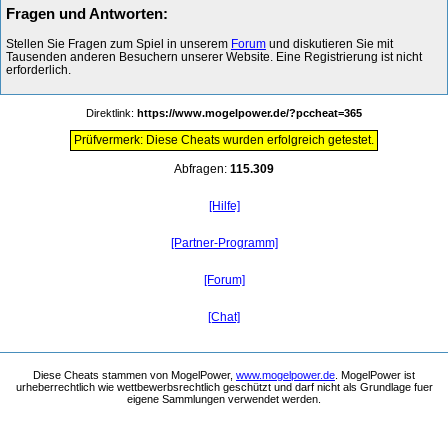
Fragen und Antworten:
Stellen Sie Fragen zum Spiel in unserem
Forum
und diskutieren Sie mit
Tausenden anderen Besuchern unserer Website. Eine Registrierung ist nicht
erforderlich.
Direktlink:
https://www.mogelpower.de/?pccheat=365
Prüfvermerk: Diese Cheats wurden erfolgreich getestet.
Abfragen:
115.309
[Hilfe]
[Partner-Programm]
[Forum]
[Chat]
Diese Cheats stammen von MogelPower,
www.mogelpower.de
. MogelPower ist
urheberrechtlich wie wettbewerbsrechtlich geschützt und darf nicht als Grundlage fuer
eigene Sammlungen verwendet werden.