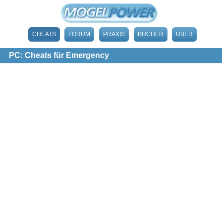
CHEATS
FORUM
PRAXIS
BÜCHER
ÜBER
PC: Cheats für Emergency